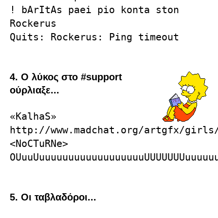
! bArItAs paei pio konta ston
Rockerus
Quits: Rockerus: Ping timeout
4. Ο λύκος στο #support
ούρλιαξε...
«KalhaS»
http://www.madchat.org/artgfx/girls
<NoCTuRNe>
OUuuUuuuuuuuuuuuuuuuuuuUUUUUUUuuuuu
5. Οι ταβλαδόροι...