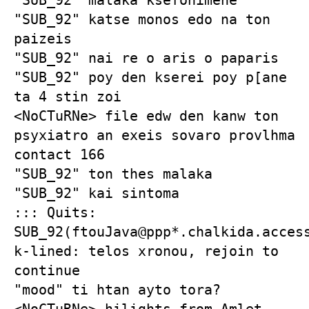
"SUB_92" malaka ksefonimene
"SUB_92" katse monos edo na ton
paizeis
"SUB_92" nai re o aris o paparis
"SUB_92" poy den kserei poy p[ane
ta 4 stin zoi
<NoCTuRNe> file edw den kanw ton
psyxiatro an exeis sovaro provlhma
contact 166
"SUB_92" ton thes malaka
"SUB_92" kai sintoma
::: Quits:
SUB_92(ftouJava@ppp*.chalkida.acces
k-lined: telos xronou, rejoin to
continue
"mood" ti htan ayto tora?