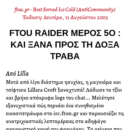
ftou.gr - Best Served Ice Cold (AntiCommunity)
Έκδοση: Δευτέρα, 11 Αυγούστου 2003
FTOU RAIDER ΜΈΡΟΣ 5Ο :
ΚΑΙ ΞΑΝΆ ΠΡΟΣ ΤΗ ΔΌΞΑ
ΤΡΑΒΆ
Από Lilla
Μετά από λίγο διάστημα ησυχίας, η μαγκιόρα και
τσίφτισα Lillara Croft ξαναχτυπά! Λάδωσε το τζίνι
και βρήκε απόκρυφα logs του chat... Μελέτησε
εξονυχιστικά πώς περνάει ένα συνηθισμένο
εικοσιτετράωρο στο irc.ftou.gr και παρουσιάζει τις
ανατριχιαστικές λεπτομέρειες στο αδηφάγο
αναγνωστικό κοινό του φαρμάκου. Τα κείμενα που