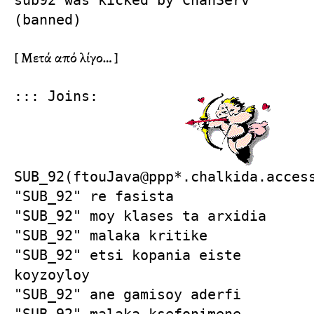
sub92 was kicked by ChanServ
(banned)
[ Μετά από λίγο… ]
::: Joins:
SUB_92(ftouJava@ppp*.chalkida.acces
"SUB_92" re fasista
"SUB_92" moy klases ta arxidia
"SUB_92" malaka kritike
"SUB_92" etsi kopania eiste
koyzoyloy
"SUB_92" ane gamisoy aderfi