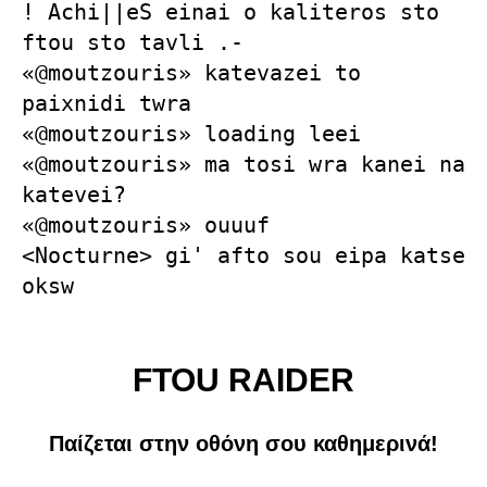
! Achi||eS einai o kaliteros sto
ftou sto tavli .-
«@moutzouris» katevazei to
paixnidi twra
«@moutzouris» loading leei
«@moutzouris» ma tosi wra kanei na
katevei?
«@moutzouris» ouuuf
<Nocturne> gi' afto sou eipa katse
oksw
FTOU RAIDER
Παίζεται στην οθόνη σου καθημερινά!