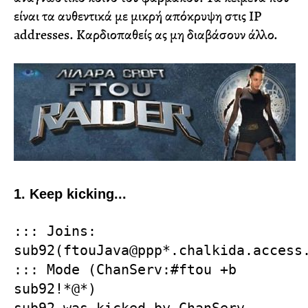
είναι τα αυθεντικά με μικρή απόκρυψη στις IP
addresses. Καρδιοπαθείς ας μη διαβάσουν άλλο.
1. Keep kicking...
::: Joins:
sub92(ftouJava@ppp*.chalkida.access
::: Mode (ChanServ:#ftou +b
sub92!*@*)