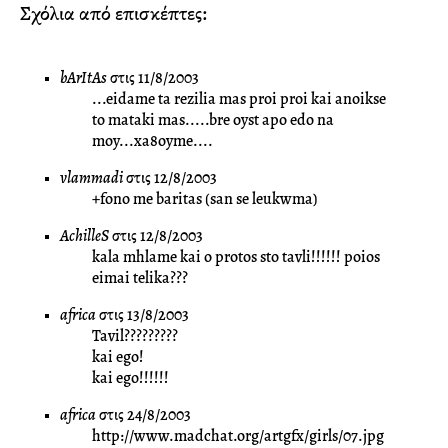
Σχόλια από επισκέπτες:
bArItAs
στις 11/8/2003
...eidame ta rezilia mas proi proi kai anoikse
to mataki mas.....bre oyst apo edo na
moy...xa8oyme....
vlammadi
στις 12/8/2003
+fono me baritas (san se leukwma)
AchilleS
στις 12/8/2003
kala mhlame kai o protos sto tavli!!!!!! poios
eimai telika???
africa
στις 13/8/2003
Tavil?????????
kai ego!
kai ego!!!!!!
africa
στις 24/8/2003
http://www.madchat.org/artgfx/girls/07.jpg