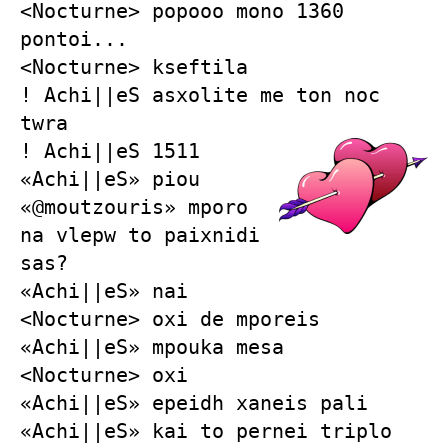
<Nocturne> popooo mono 1360
pontoi...
<Nocturne> kseftila
! Achi||eS asxolite me ton noc
twra
! Achi||eS 1511
«Achi||eS» piou
«@moutzouris» mporo
na vlepw to paixnidi
sas?
«Achi||eS» nai
<Nocturne> oxi de mporeis
«Achi||eS» mpouka mesa
<Nocturne> oxi
«Achi||eS» epeidh xaneis pali
«Achi||eS» kai to pernei triplo