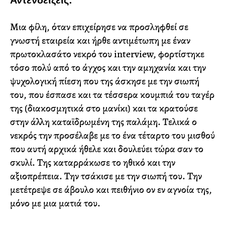
Αντενδείξεις:
Μια φίλη, όταν επιχείρησε να προσληφθεί σε
γνωστή εταιρεία και ήρθε αντιμέτωπη με έναν
πρωτοκλασάτο νεκρό του interview, φορτίστηκε
τόσο πολύ από το άγχος και την αμηχανία και την
ψυχολογική πίεση που της άσκησε με την σιωπή
του, που έσπασε και τα τέσσερα κουμπιά του ταγέρ
της (διακοσμητικά στο μανίκι) και τα κρατούσε
στην άλλη καταϊδρωμένη της παλάμη. Τελικά ο
νεκρός την προσέλαβε με το ένα τέταρτο του μισθού
που αυτή αρχικά ήθελε και δουλεύει τώρα σαν το
σκυλί. Της καταρράκωσε το ηθικό και την
αξιοπρέπεια. Την τσάκισε με την σιωπή του. Την
μετέτρεψε σε άβουλο και πειθήνιο ον εν αγνοία της,
μόνο με μια ματιά του.