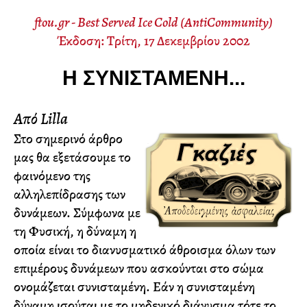
ftou.gr - Best Served Ice Cold (AntiCommunity)
Έκδοση: Τρίτη, 17 Δεκεμβρίου 2002
Η ΣΥΝΙΣΤΑΜΈΝΗ...
Από Lilla
Στο σημερινό άρθρο
μας θα εξετάσουμε το
φαινόμενο της
αλληλεπίδρασης των
δυνάμεων. Σύμφωνα με
τη Φυσική, η δύναμη η
οποία είναι το διανυσματικό άθροισμα όλων των
επιμέρους δυνάμεων που ασκούνται στο σώμα
ονομάζεται συνισταμένη. Εάν η συνισταμένη
δύναμη ισούται με το μηδενικό διάνυσμα τότε το