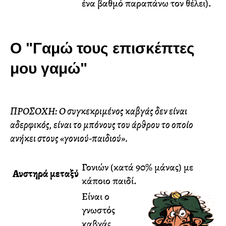
ένα βαθμό παραπάνω τον θέλει).
Ο "Γαμώ τους επισκέπτες
μου γαμώ"
ΠΡΟΣΟΧΗ: Ο συγκεκριμένος καβγάς δεν είναι
αδερφικός, είναι το μπόνους του άρθρου το οποίο
ανήκει στους «γονιού-παιδιού».
Γονιών (κατά 90% μάνας) με
Αυστηρά μεταξύ
κάποιο παιδί.
Είναι ο
γνωστός
καβγάς