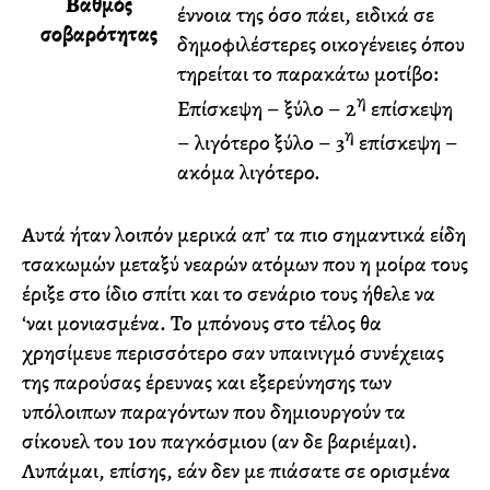
Βαθμός
έννοια της όσο πάει, ειδικά σε
σοβαρότητας
δημοφιλέστερες οικογένειες όπου
τηρείται το παρακάτω μοτίβο:
η
Επίσκεψη – ξύλο – 2
επίσκεψη
η
– λιγότερο ξύλο – 3
επίσκεψη –
ακόμα λιγότερο.
Αυτά ήταν λοιπόν μερικά απ’ τα πιο σημαντικά είδη
τσακωμών μεταξύ νεαρών ατόμων που η μοίρα τους
έριξε στο ίδιο σπίτι και το σενάριο τους ήθελε να
‘ναι μονιασμένα. Το μπόνους στο τέλος θα
χρησίμευε περισσότερο σαν υπαινιγμό συνέχειας
της παρούσας έρευνας και εξερεύνησης των
υπόλοιπων παραγόντων που δημιουργούν τα
σίκουελ του 1ου παγκόσμιου (αν δε βαριέμαι).
Λυπάμαι, επίσης, εάν δεν με πιάσατε σε ορισμένα