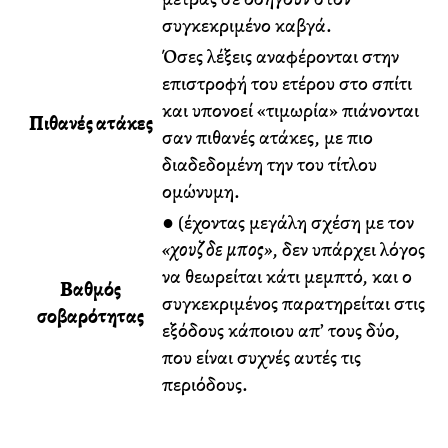
συγκεκριμένο καβγά.
Όσες λέξεις αναφέρονται στην
επιστροφή του ετέρου στο σπίτι
και υπονοεί «τιμωρία» πιάνονται
Πιθανές ατάκες
σαν πιθανές ατάκες, με πιο
διαδεδομένη την του τίτλου
ομώνυμη.
● (έχοντας μεγάλη σχέση με τον
«χουζ δε μπος»
, δεν υπάρχει λόγος
να θεωρείται κάτι μεμπτό, και ο
Βαθμός
συγκεκριμένος παρατηρείται στις
σοβαρότητας
εξόδους κάποιου απ’ τους δύο,
που είναι συχνές αυτές τις
περιόδους.