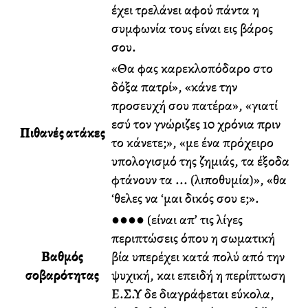
έχει τρελάνει αφού πάντα η
συμφωνία τους είναι εις βάρος
σου.
«Θα φας καρεκλοπόδαρο στο
δόξα πατρί», «κάνε την
προσευχή σου πατέρα», «γιατί
εσύ τον γνώριζες 10 χρόνια πριν
Πιθανές ατάκες
το κάνετε;», «με ένα πρόχειρο
υπολογισμό της ζημιάς, τα έξοδα
φτάνουν τα ... (λιποθυμία)», «θα
‘θελες να ‘μαι δικός σου ε;».
●●●● (είναι απ’ τις λίγες
περιπτώσεις όπου η σωματική
Βαθμός
βία υπερέχει κατά πολύ από την
σοβαρότητας
ψυχική, και επειδή η περίπτωση
Ε.Σ.Υ δε διαγράφεται εύκολα,