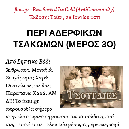
ftou.gr - Best Served Ice Cold (AntiCommunity)
Έκδοση: Τρίτη, 28 Ιουνίου 2011
ΠΕΡΊ ΑΔΕΡΦΙΚΏΝ
ΤΣΑΚΩΜΏΝ (ΜΈΡΟΣ 3Ο)
Από Σηπτικό Βόδι
Άνθρωπος. Μοναξιά.
Ζευγάρωμα; Χαρά.
Οικογένεια, παιδιά;
Παραπάνω Χαρά. ΑΜ
ΔΕ! Το ftou.gr
παρουσιάζει σήμερα
στην ελαττωματική μόστρα του πισσώδους πισί
σας, το τρίτο και τελευταίο μέρος της έρευνας περί