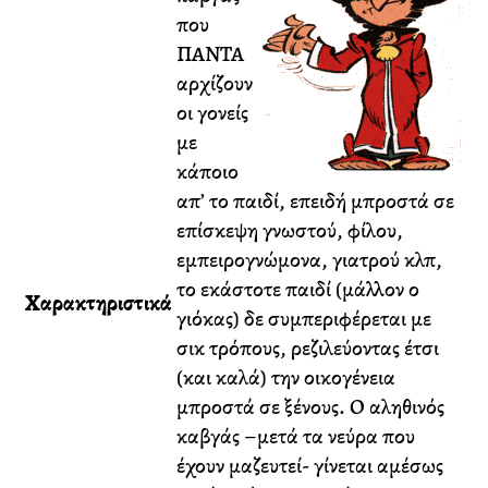
που
ΠΑΝΤΑ
αρχίζουν
οι γονείς
με
κάποιο
απ’ το παιδί, επειδή μπροστά σε
επίσκεψη γνωστού, φίλου,
εμπειρογνώμονα, γιατρού κλπ,
το εκάστοτε παιδί (μάλλον ο
Χαρακτηριστικά
γιόκας) δε συμπεριφέρεται με
σικ τρόπους, ρεζιλεύοντας έτσι
(και καλά) την οικογένεια
μπροστά σε ξένους. Ο αληθινός
καβγάς –μετά τα νεύρα που
έχουν μαζευτεί- γίνεται αμέσως