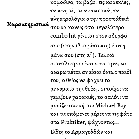
κομοδίνο, τα βάζα, τις καρέκλες,
τα κινητά, τα ακουστικά, τα
πληκτρολόγια στην προσπάθειά
Χαρακτηριστικά
σου να κάνεις όσο μεγαλύτερο
combo hit γίνεται στον αδερφό
η
σου (στην 1
περίπτωση) ή στη
η
μάνα σου (στη 2
). Τελικό
αποτέλεσμα είναι ο πατέρας να
αναρωτιέται αν είσαι όντως παιδί
του, ο θείος να ψάχνει τα
μηνύματα της θείας, οι τοίχοι να
γεμίζουν χαρακιές, το σαλόνι να
μοιάζει σκηνή του Michael Bay
και τις επόμενες μέρες να τις φάτε
στα Praktiker, ψάχνοντας...
Είδες το Αρμαγεδδών και