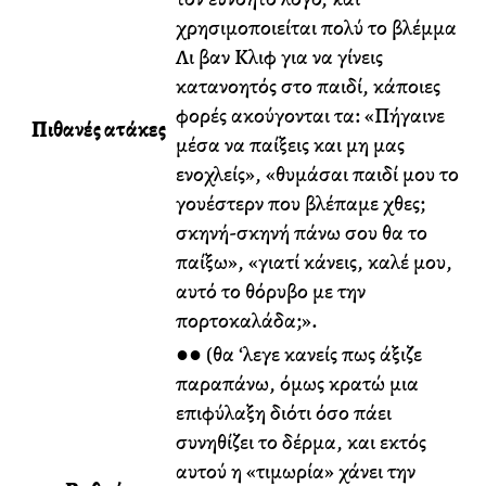
χρησιμοποιείται πολύ το βλέμμα
Λι βαν Κλιφ για να γίνεις
κατανοητός στο παιδί, κάποιες
φορές ακούγονται τα: «Πήγαινε
Πιθανές ατάκες
μέσα να παίξεις και μη μας
ενοχλείς», «θυμάσαι παιδί μου το
γουέστερν που βλέπαμε χθες;
σκηνή-σκηνή πάνω σου θα το
παίξω», «γιατί κάνεις, καλέ μου,
αυτό το θόρυβο με την
πορτοκαλάδα;».
●● (θα ‘λεγε κανείς πως άξιζε
παραπάνω, όμως κρατώ μια
επιφύλαξη διότι όσο πάει
συνηθίζει το δέρμα, και εκτός
αυτού η «τιμωρία» χάνει την