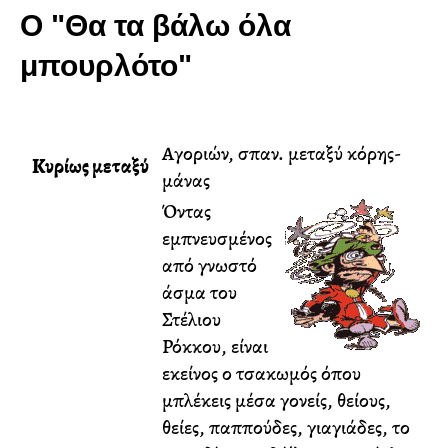
Ο "Θα τα βάλω όλα
μπουρλότο"
Αγοριών, σπαν. μεταξύ κόρης-
Κυρίως μεταξύ
μάνας
Όντας
εμπνευσμένος
από γνωστό
άσμα του
Στέλιου
Ρόκκου, είναι
εκείνος ο τσακωμός όπου
μπλέκεις μέσα γονείς, θείους,
θείες, παππούδες, γιαγιάδες, το