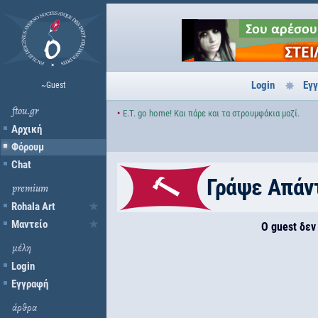
Login
Εγ
~Guest
ftou.gr
‣
Ε.Τ. go home! Και πάρε και τα στρουμφάκια μαζί.
Αρχική
Φόρουμ
Chat
Γράψε Απάν
premium
Rohala Art
Μαντείο
Ο guest δεν
μέλη
Login
Εγγραφή
άρθρα