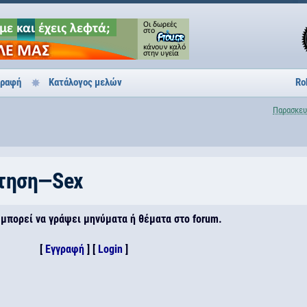
γραφή
Κατάλογος μελών
Ro
Παρασκευ
τηση—Sex
 μπορεί να γράψει μηνύματα ή θέματα στο forum.
[
Εγγραφή
] [
Login
]