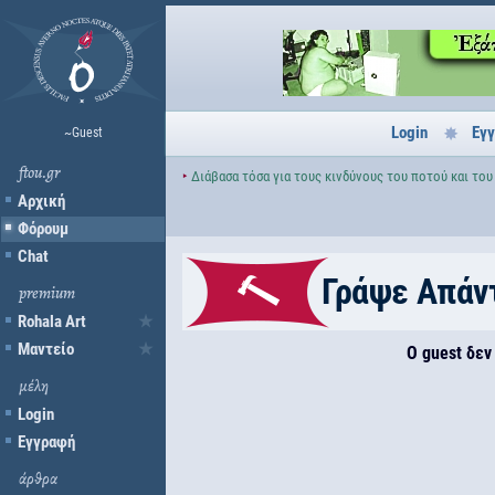
Login
Εγ
~Guest
ftou.gr
‣
Διάβασα τόσα για τους κινδύνους του ποτού και του
Αρχική
Φόρουμ
Chat
Γράψε Απάν
premium
Rohala Art
Μαντείο
Ο guest δεν
μέλη
Login
Εγγραφή
άρθρα