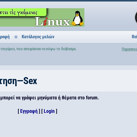
γραφή
Κατάλογος μελών
Ro
 τσιγάρου, που αποφάσισα να κόψω το διάβασμα.
Παρασκευ
τηση—Sex
 μπορεί να γράψει μηνύματα ή θέματα στο forum.
[
Εγγραφή
] [
Login
]