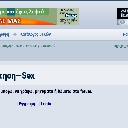
γραφή
Κατάλογος μελών
Ro
ό διαφημιστικό εταιρείας για πισίνες)
Παρασκευ
τηση—Sex
 μπορεί να γράψει μηνύματα ή θέματα στο forum.
[
Εγγραφή
] [
Login
]