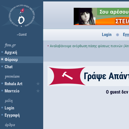
Login
Εγ
~Guest
ftou.gr
‣
Αναλαβάνουμε ανόρθωση πάσης φύσεως πισινών
(Απ
Αρχική
Φόρουμ
Chat
Γράψε Απάν
premium
Rohala Art
Μαντείο
Ο guest δεν
μέλη
Login
Εγγραφή
άρθρα