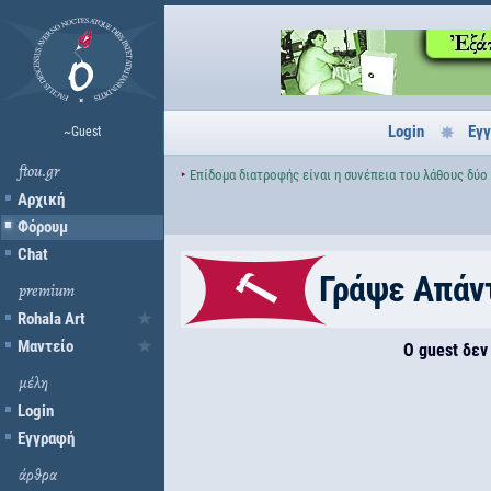
Login
Εγ
~Guest
ftou.gr
‣
Επίδομα διατροφής είναι η συνέπεια του λάθους δύο
Αρχική
Φόρουμ
Chat
Γράψε Απάν
premium
Rohala Art
Μαντείο
Ο guest δεν
μέλη
Login
Εγγραφή
άρθρα