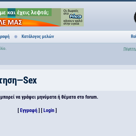
γραφή
Κατάλογος μελών
Ro
λίο.
Πέμπτη,
τηση—Sex
 μπορεί να γράψει μηνύματα ή θέματα στο forum.
[
Εγγραφή
] [
Login
]