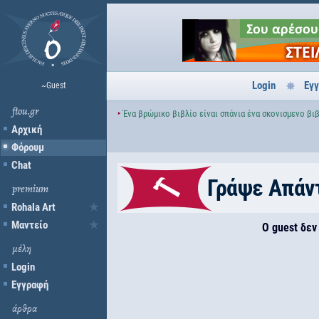
Login
Εγ
~Guest
ftou.gr
‣
Ένα βρώμικο βιβλίο είναι σπάνια ένα σκονισμενο βιβ
Αρχική
Φόρουμ
Chat
Γράψε Απάν
premium
Rohala Art
Μαντείο
Ο guest δεν
μέλη
Login
Εγγραφή
άρθρα