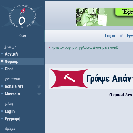
Login
Εγ
~Guest
ftou.gr
‣
Κρυπτογραφημένη φλασιά. Δώσε password: _
Αρχική
Φόρουμ
Chat
Γράψε Απάν
premium
Rohala Art
Μαντείο
Ο guest δεν
μέλη
Login
Εγγραφή
άρθρα