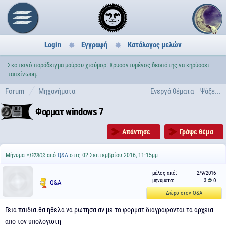
Login
Εγγραφή
Κατάλογος μελών
Σκοτεινό παράδειγμα μαύρου χιούμορ: Χρυσοντυμένος δεσπότης να κηρύσσει
ταπείνωση.
Forum
Μηχανήματα
Ενεργά θέματα
Ψάξε...
Φορματ windows 7
Απάντησε
Γράψε θέμα
Μήνυμα
από
Q&A
στις 02 Σεπτεμβρίου 2016, 11:15μμ
#137802
μέλος από:
2/9/2016
μηνύματα:
3
0
Q&A
Δώρο στον Q&A
Γεια παιδια.θα ηθελα να ρωτησα αν με το φορματ διαγραφονται τα αρχεια
απο τον υπολογιστη