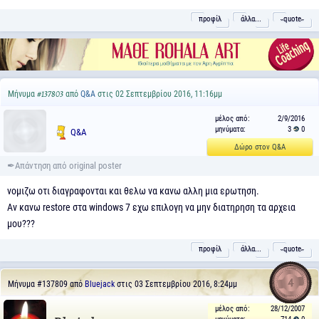
προφίλ
άλλα...
˵quote˶
Μήνυμα
από
Q&A
στις 02 Σεπτεμβρίου 2016, 11:16μμ
#137803
μέλος από:
2/9/2016
μηνύματα:
3
0
Q&A
Δώρο στον Q&A
νομιζω οτι διαγραφονται και θελω να κανω αλλη μια ερωτηση.
Αν κανω restore στα windows 7 εχω επιλογη να μην διατηρηση τα αρχεια
μου???
προφίλ
άλλα...
˵quote˶
4
Μήνυμα
#137809
από
Bluejack
στις 03 Σεπτεμβρίου 2016, 8:24μμ
μέλος από:
28/12/2007