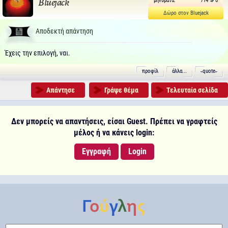
μηνύματα:
714
0
Bluejack
Δώρο στον Bluejack
Αποδεκτή απάντηση
Έχεις την επιλογή, ναι.
προφίλ
άλλα...
˵quote˶
Απάντησε
Γράψε θέμα
Τελευταία σελίδα
Δεν μπορείς να απαντήσεις, είσαι Guest. Πρέπει να γραφτείς
μέλος ή να κάνεις login:
Εγγραφή
Login