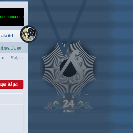
hala Art
 6 Αυγούστου
ατα
Ψάξε...
άψε θέμα
24
ΧΡΟΝΙΑ