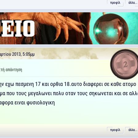
προφίλ
άλλα...
ρτίου 2013, 5:05μμ
2
τή απάντηση
την εχω πεσμενη 17 και ορθια 18.αυτο διαφερει σε καθε ατομο
μα που τους μεγαλωνει πολυ οταν τους σηκωνεται και σε αλ
αφορα ειναι φυσιολογικη
προφίλ
άλλα...