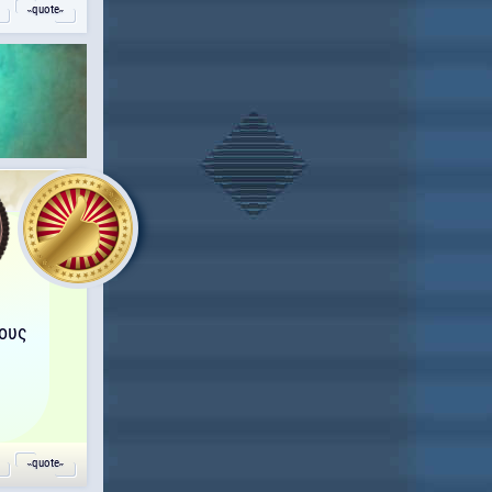
˵quote˶
λους
˵quote˶