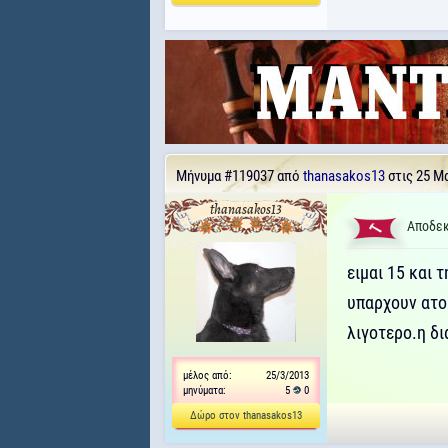
Μήνυμα
#119037
από
thanasakos13
στις 25 Μα
thanasakos13
Αποδεκ
ειμαι 15 και 
υπαρχουν ατο
λιγοτερο.η δι
μέλος από:
25/3/2013
μηνύματα:
5
0
Δώρο στον thanasakos13