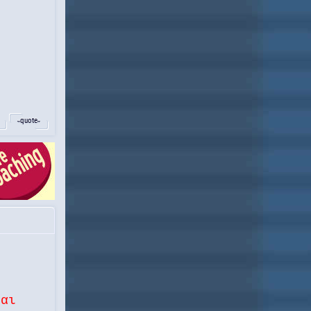
˵quote˶
και