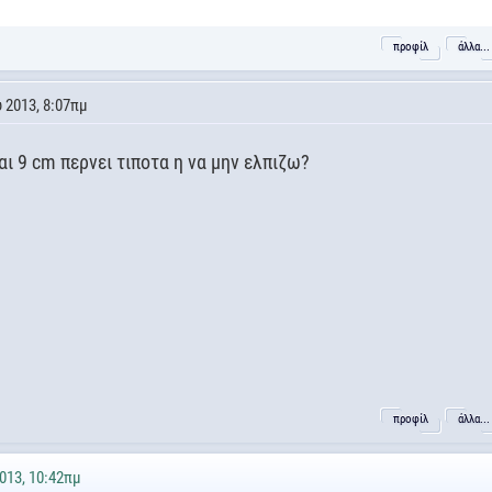
προφίλ
άλλα...
 2013, 8:07πμ
αι 9 cm περνει τιποτα η να μην ελπιζω?
προφίλ
άλλα...
013, 10:42πμ