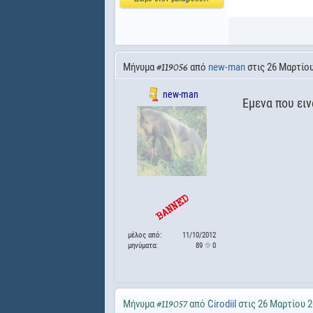
Μήνυμα
από
new-man
στις 26 Μαρτίου
#119056
new-man
Εμενα που ειν
μέλος από:
11/10/2012
μηνύματα:
89
0
Μήνυμα
από
Cirodiil
στις 26 Μαρτίου 2
#119057