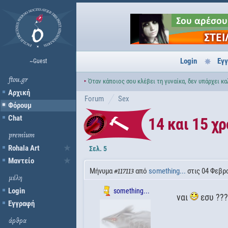
Login
Εγ
~Guest
ftou.gr
‣
Όταν κάποιος σου κλέβει τη γυναίκα, δεν υπάρχει κα
Αρχική
Forum
Sex
Φόρουμ
Chat
14 και 15 χ
premium
Rohala Art
Σελ. 5
Μαντείο
Μήνυμα
από
something...
στις 04 Φεβρο
#117113
μέλη
Login
something...
ναι
εσυ ???
Εγγραφή
άρθρα