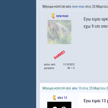
Μήνυμα
από
new-man
στις 25 Μαρτίου
#119038
new-man
Εγω ειμαι αρ
εχω 9 cm οποτ
μέλος από:
11/10/2012
μηνύματα:
89
0
Μήνυμα
από
alex 13
στις 25 Μαρτίου 2
#119039
alex 13
Εγω ειμαι 13 