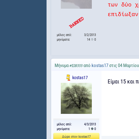
των δύο χ
επιδίωξαν
μέλος από:
3/2/2013
μηνύματα:
14
0
Μήνυμα
από
kostas17
στις 04 Μαρτίου
#118333
kostas17
Είμαι 15 και 
μέλος από:
4/3/2013
μηνύματα:
1
0
Δώρο στον kostas17