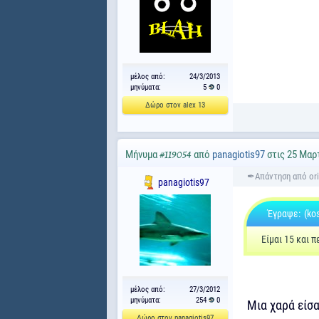
μέλος από:
24/3/2013
μηνύματα:
5
0
Δώρο στον alex 13
Μήνυμα
από
panagiotis97
στις 25 Μαρτ
#119054
panagiotis97
Έγραψε:
(ko
Είμαι 15 και π
μέλος από:
27/3/2012
μηνύματα:
254
0
Μια χαρά είσα
Δώρο στον panagiotis97