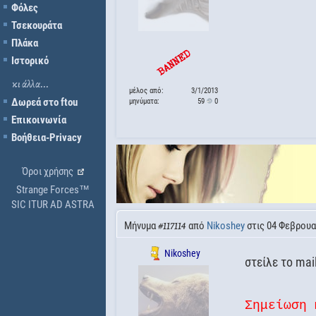
Φόλες
Τσεκουράτα
Πλάκα
Ιστορικό
κι άλλα...
μέλος από:
3/1/2013
Δωρεά στο ftou
μηνύματα:
59
0
Επικοινωνία
Βοήθεια-Privacy
Όροι χρήσης
Strange Forces™
SIC ITUR AD ASTRA
Μήνυμα
από
Nikoshey
στις 04 Φεβρουα
#117114
Nikoshey
στείλε το mai
Σημείωση 