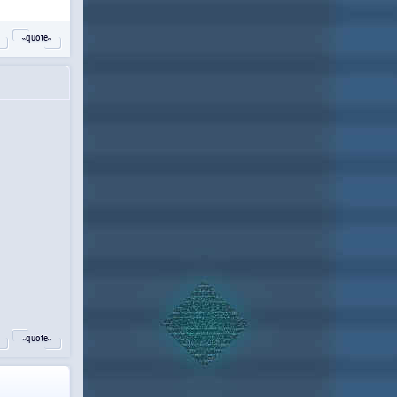
˵quote˶
˵quote˶