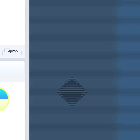
˵quote˶