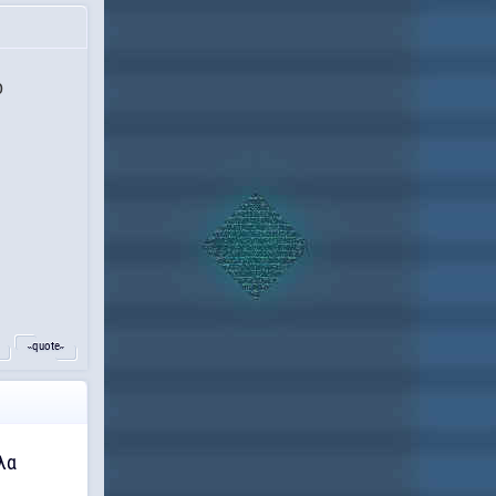
ο
˵quote˶
λα