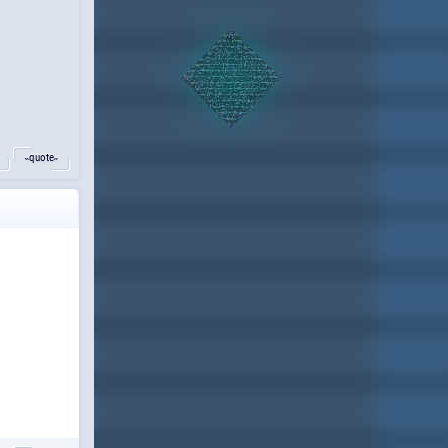
˵quote˶