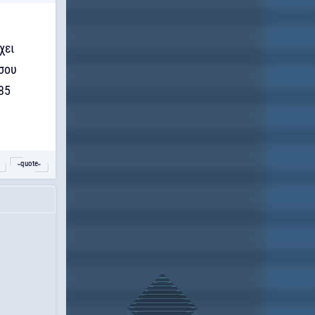
χει
 σου
85
˵quote˶