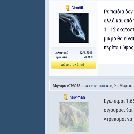
Cirodiil
Ρε παιδιά δεν
αλλά και από 
11-12 εκατοστ
μικρο θα είνα
περίπου ύψος
μέλος από:
12/1/2013
μηνύματα:
28
0
Δώρο στον Cirodiil
Μήνυμα
από
new-man
στις 26 Μαρτίου
#119058
new-man
Εγω ειμαι 1,6
σιγουρος.Και 
ντρεπομαι να