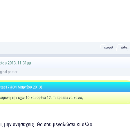
προφίλ
άλλα...
ίου 2013, 11:31μμ
stas17@04 Μαρτίου 2013)
εσμένη την έχω 10 και όρθια 12. Τι πρέπει να κάνω;
ι, μην ανησυχείς. Θα σου μεγαλώσει κι αλλο.