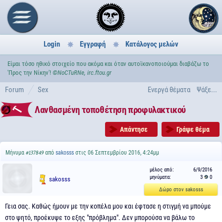
Login
Εγγραφή
Κατάλογος μελών
Είμαι τόσο ηθικό στοιχείο που ακόμα και όταν αυτοϊκανοποιούμαι διαβάζω το
'Προς την Νίκην'!
©NoCTuRNe, irc.ftou.gr
Forum
Sex
Ενεργά θέματα
Ψάξε...
Λανθασμένη τοποθέτηση προφυλακτικού
Απάντησε
Γράψε θέμα
Μήνυμα
από
sakosss
στις 06 Σεπτεμβρίου 2016, 4:24μμ
#137849
μέλος από:
6/9/2016
μηνύματα:
3
0
sakosss
Δώρο στον sakosss
Γεια σας. Καθώς ήμουν με την κοπέλα μου και έφτασε η στιγμή να μπούμε
στο ψητό, προέκυψε το εξης "πρόβλημα". Δεν μπορούσα να βάλω το