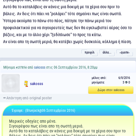
Αυτό θα το καταλάβεις αν κάνεις μια δοκιμή με τα χέρια σου πριν το
βάλεις. Αν δεις ότι πάει να "ρολάρει" τότε σημαίνει πως είναι σωστά.
Ύστερα ακούμπα το πάνω στο πέος, πάτησε την πάνω μεριά του
προφυλακτικού για να σιγουρευτείς πως δεν θα εγκλωβιστεί αέρας όσο το
βάζεις, και με το άλλο χέρι "ξεδίπλωσε" το προς τα κάτω.
Αν είναι απο τη σωστή μεριά, θα κατέβει χωρίς δυσκολία, κόλλημα ή πίεση.
προφίλ
άλλα...
˵quote˶
Μήνυμα
από
sakosss
στις 06 Σεπτεμβρίου 2016, 8:20μμ
#137856
μέλος από:
6/9/2016
μηνύματα:
3
0
sakosss
Δώρο στον sakosss
Έγραψε:
(Bluejack@06 Σεπτεμβρίου 2016)
Μερικές οδηγίες απο μένα.
Σιγουρέψου πως είναι απο τη σωστή μεριά.
Αυτό θα το καταλάβεις αν κάνεις μια δοκιμή με τα χέρια σου πριν το
βάλεις. Αν δεις ότι πάει να "ρολάρει" τότε σημαίνει πως είναι