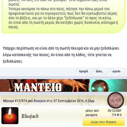
σωστά.
Ύστερα ακούμπα το πάνω στο πέος, πάτησε την πάνω μεριά του
προφυλακτικού για να σιγουρευτείς πως δεν θα εγκλωβιστεί αέρας
όσο το βάζεις, και με το άλλο χέρι "ξεδίπλωσε" το προς τα κάτω.
Αν είναι απο τη σωστή μεριά, θα κατέβει χωρίς δυσκολία, κόλλημα ή
πίεση.
Υπάρχει περίπτωση να είναι από τη σωστή πλευρά και να μην ξεδιπλώνει
λόγω κατασκευής του πεους; Αν είναι από τη λάθος, τότε γίνεται να
ξεδιπλώσει;
προφίλ
άλλα...
˵quote˶
4
Μήνυμα
#137874
από
Bluejack
στις 07 Σεπτεμβρίου 2016, 4:24μμ
μέλος από:
28/12/2007
μηνύματα:
714
0
Bluejack
Δώρο στον Bluejack