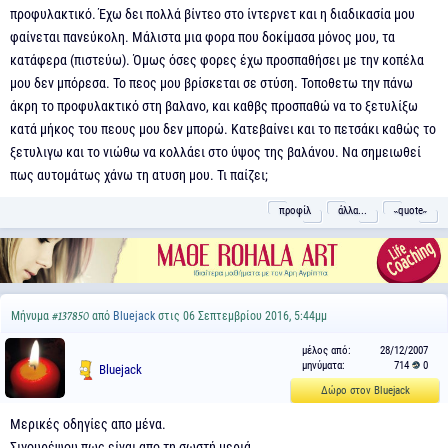
προφυλακτικό. Έχω δει πολλά βίντεο στο ίντερνετ και η διαδικασία μου
φαίνεται πανεύκολη. Μάλιστα μια φορα που δοκίμασα μόνος μου, τα
κατάφερα (πιστεύω). Όμως όσες φορες έχω προσπαθήσει με την κοπέλα
μου δεν μπόρεσα. Το πεος μου βρίσκεται σε στύση. Τοποθετω την πάνω
άκρη το προφυλακτικό στη βαλανο, και καθβς προσπαθώ να το ξετυλίξω
κατά μήκος του πεους μου δεν μπορώ. Κατεβαίνει και το πετσάκι καθώς το
ξετυλιγω και το νιώθω να κολλάει στο ύψος της βαλάνου. Να σημειωθεί
πως αυτομάτως χάνω τη ατυση μου. Τι παίζει;
προφίλ
άλλα...
˵quote˶
Μήνυμα
από
Bluejack
στις 06 Σεπτεμβρίου 2016, 5:44μμ
#137850
μέλος από:
28/12/2007
μηνύματα:
714
0
Bluejack
Δώρο στον Bluejack
Μερικές οδηγίες απο μένα.
Σιγουρέψου πως είναι απο τη σωστή μεριά.