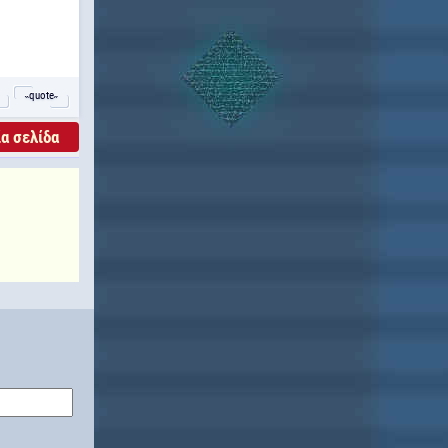
˵quote˶
α σελίδα