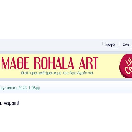
προφίλ
άλλα...
Αυγούστου 2023, 1:06μμ
. γαμαει!