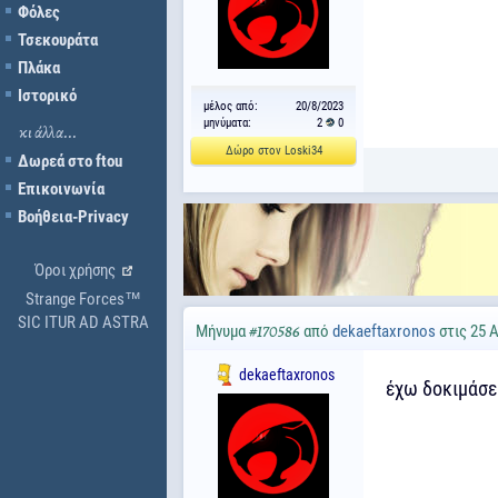
Φόλες
Τσεκουράτα
Πλάκα
Ιστορικό
μέλος από:
20/8/2023
μηνύματα:
2
0
κι άλλα...
Δώρο στον Loski34
Δωρεά στο ftou
Επικοινωνία
Βοήθεια-Privacy
Όροι χρήσης
Strange Forces™
SIC ITUR AD ASTRA
Μήνυμα
από
dekaeftaxronos
στις 25 
#170586
dekaeftaxronos
έχω δοκιμάσει