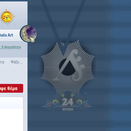
hala Art
, 9 Αυγούστου
ατα
Ψάξε...
άψε θέμα
24
ΧΡΟΝΙΑ