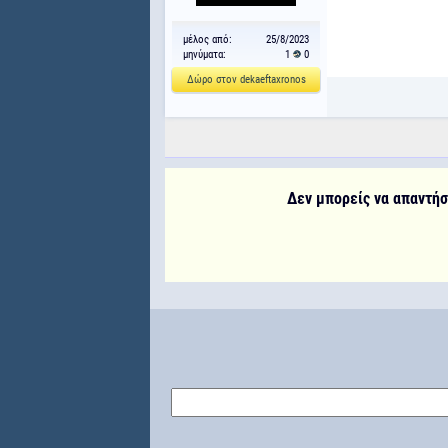
μέλος από:
25/8/2023
μηνύματα:
1
0
Δώρο στον dekaeftaxronos
Δεν μπορείς να απαντήσε