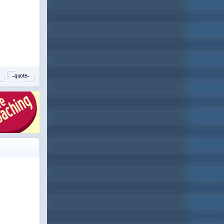
˵quote˶