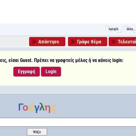
προφίλ
άλλα...
Απάντησε
Γράψε θέμα
Τελευταί
ις, είσαι Guest. Πρέπει να γραφτείς μέλος ή να κάνεις login:
Εγγραφή
Login