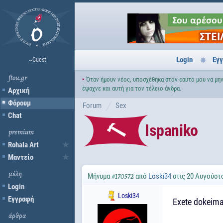
Login
Εγ
~Guest
ftou.gr
‣
Όταν ήμουν νέος, υποσχέθηκα στον εαυτό μου να μην
έψαχνε και αυτή για τον τέλειο άνδρα.
Αρχική
Φόρουμ
Forum
Sex
Chat
Ispaniko
premium
Rohala Art
Μαντείο
μέλη
Μήνυμα
από
Loski34
στις 20 Αυγούστο
#170572
Login
Loski34
Εγγραφή
Exete dokeima
άρθρα