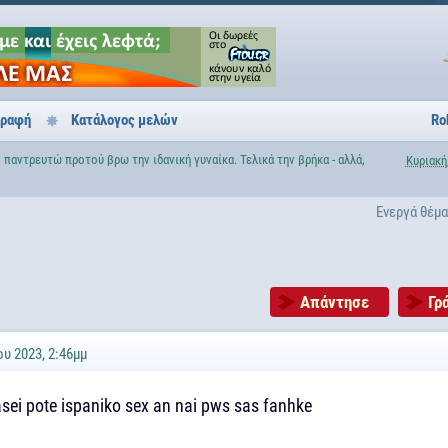
γραφή
Κατάλογος μελών
Ro
 παντρευτώ προτού βρω την ιδανική γυναίκα. Τελικά την βρήκα - αλλά,
Κυριακή
Ενεργά θέμ
Απάντησε
Γρ
υ 2023, 2:46μμ
sei pote ispaniko sex an nai pws sas fanhke