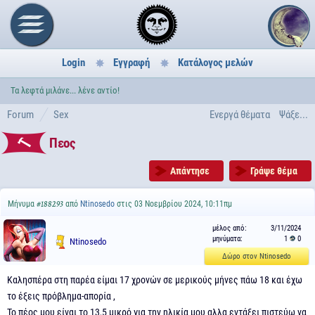
Login
Εγγραφή
Κατάλογος μελών
Τα λεφτά μιλάνε... λένε αντίο!
Forum
Sex
Ενεργά θέματα
Ψάξε...
Πεος
Απάντησε
Γράψε θέμα
Μήνυμα
από
Ntinosedo
στις 03 Νοεμβρίου 2024, 10:11πμ
#188293
μέλος από:
3/11/2024
μηνύματα:
1
0
Ntinosedo
Δώρο στον Ntinosedo
Καλησπέρα στη παρέα είμαι 17 χρονών σε μερικούς μήνες πάω 18 και έχω
το έξεις πρόβλημα-απορία ,
Το πέος μου είναι το 13,5 μικρό για την ηλικία μου αλλα εντάξει πιστεύω να