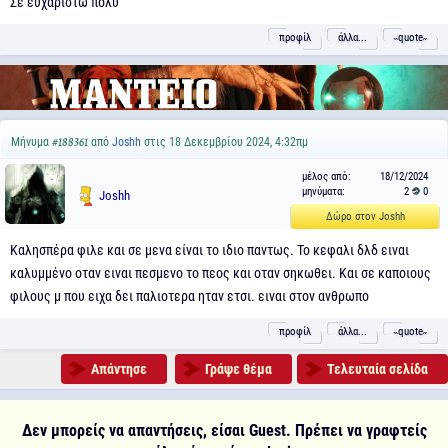
Σε ευχαριστώ πολύ
προφίλ
άλλα...
˵quote˶
Μήνυμα
από
Joshh
στις 18 Δεκεμβρίου 2024, 4:32πμ
#188361
μέλος από:
18/12/2024
μηνύματα:
2
0
Joshh
Δώρο στον Joshh
Καλησπέρα φιλε και σε μενα είναι το ιδιο παντως. Το κεφαλι δλδ ειναι
καλυμμένο οταν ειναι πεσμενο το πεος και οταν σηκωθει. Και σε καποιους
φιλους μ που ειχα δει παλιοτερα ηταν ετσι. ειναι στον ανθρωπο
προφίλ
άλλα...
˵quote˶
Απάντησε
Γράψε θέμα
Τελευταία σελίδα
Δεν μπορείς να απαντήσεις, είσαι Guest. Πρέπει να γραφτείς