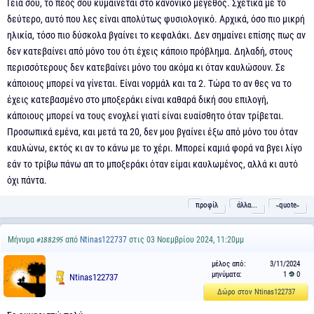
Γεια σου, το πέος σου κυμαίνεται στο κανονικό μέγεθος. Σχετικά με το
δεύτερο, αυτό που λες είναι απολύτως φυσιολογικό. Αρχικά, όσο πιο μικρή
ηλικία, τόσο πιο δύσκολα βγαίνει το κεφαλάκι. Δεν σημαίνει επίσης πως αν
δεν κατεβαίνει από μόνο του ότι έχεις κάποιο πρόβλημα. Δηλαδή, στους
περισσότερους δεν κατεβαίνει μόνο του ακόμα κι όταν καυλώσουν. Σε
κάποιους μπορεί να γίνεται. Είναι νορμάλ και τα 2. Τώρα το αν θες να το
έχεις κατεβασμένο στο μποξεράκι είναι καθαρά δική σου επιλογή,
κάποιους μπορεί να τους ενοχλεί γιατί είναι ευαίσθητο όταν τρίβεται.
Προσωπικά εμένα, και μετά τα 20, δεν μου βγαίνει έξω από μόνο του όταν
καυλώνω, εκτός κι αν το κάνω με το χέρι. Μπορεί καμιά φορά να βγει λίγο
εάν το τρίβω πάνω απ το μποξεράκι όταν είμαι καυλωμένος, αλλά κι αυτό
όχι πάντα.
προφίλ
άλλα...
˵quote˶
Μήνυμα
από
Ntinas122737
στις 03 Νοεμβρίου 2024, 11:20μμ
#188295
μέλος από:
3/11/2024
μηνύματα:
1
0
Ntinas122737
Δώρο στον Ntinas122737