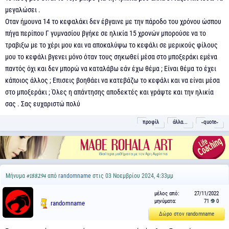
μεγαλώσει .
Οταν ήμουνα 14 το κεφαλάκι δεν έβγαινε με την πάροδο του χρόνου ώσπου
πήγα περίπου Γ γυμνασίου βγήκε σε ηλικία 15 χρονών μπορούσε να το
τραβιξω με το χέρι μου και να αποκαλύψω το κεφάλι σε μερικούς φίλους
μου το κεφάλι βγενει μόνο όταν τους σηκωθεί μέσα στο μποξεράκι εμένα
παντός όχι και δεν μπορώ να καταλάβω εάν έχω θέμα ; Είναι θέμα το έχει
κάποιος άλλος ; Επισεις βοηθάει να κατεβάζω το κεφάλι και να είναι μέσα
στο μποξεράκι ; Όλες η απάντησης αποδεκτές και γράψτε και την ηλικία
σας . Σας ευχαριστώ πολύ
προφίλ
άλλα...
˵quote˶
Μήνυμα
από
randomname
στις 03 Νοεμβρίου 2024, 4:33μμ
#188294
μέλος από:
27/11/2022
μηνύματα:
71
0
randomname
Δώρο στον randomname