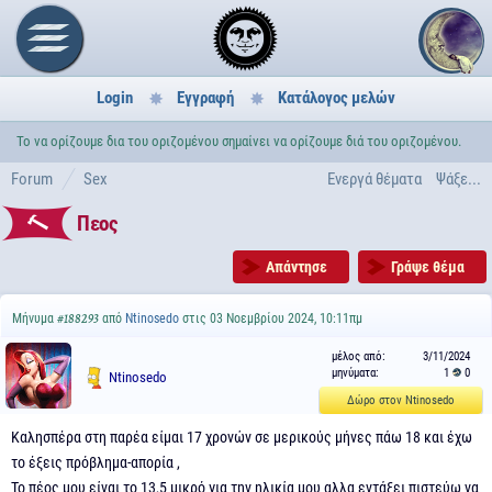
Login
Εγγραφή
Κατάλογος μελών
Το να ορίζουμε δια του οριζομένου σημαίνει να ορίζουμε διά του οριζομένου.
Forum
Sex
Ενεργά θέματα
Ψάξε...
Πεος
Απάντησε
Γράψε θέμα
Μήνυμα
από
Ntinosedo
στις 03 Νοεμβρίου 2024, 10:11πμ
#188293
μέλος από:
3/11/2024
μηνύματα:
1
0
Ntinosedo
Δώρο στον Ntinosedo
Καλησπέρα στη παρέα είμαι 17 χρονών σε μερικούς μήνες πάω 18 και έχω
το έξεις πρόβλημα-απορία ,
Το πέος μου είναι το 13,5 μικρό για την ηλικία μου αλλα εντάξει πιστεύω να