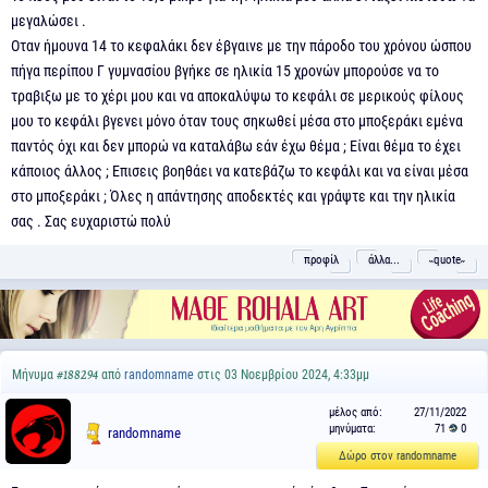
μεγαλώσει .
Οταν ήμουνα 14 το κεφαλάκι δεν έβγαινε με την πάροδο του χρόνου ώσπου
πήγα περίπου Γ γυμνασίου βγήκε σε ηλικία 15 χρονών μπορούσε να το
τραβιξω με το χέρι μου και να αποκαλύψω το κεφάλι σε μερικούς φίλους
μου το κεφάλι βγενει μόνο όταν τους σηκωθεί μέσα στο μποξεράκι εμένα
παντός όχι και δεν μπορώ να καταλάβω εάν έχω θέμα ; Είναι θέμα το έχει
κάποιος άλλος ; Επισεις βοηθάει να κατεβάζω το κεφάλι και να είναι μέσα
στο μποξεράκι ; Όλες η απάντησης αποδεκτές και γράψτε και την ηλικία
σας . Σας ευχαριστώ πολύ
προφίλ
άλλα...
˵quote˶
Μήνυμα
από
randomname
στις 03 Νοεμβρίου 2024, 4:33μμ
#188294
μέλος από:
27/11/2022
μηνύματα:
71
0
randomname
Δώρο στον randomname