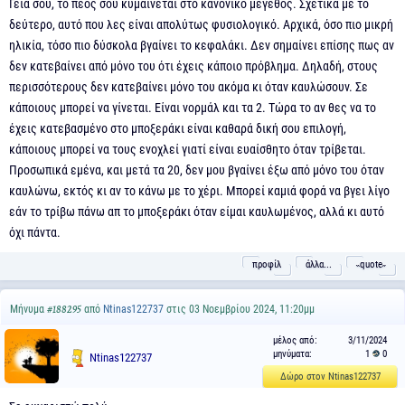
Γεια σου, το πέος σου κυμαίνεται στο κανονικό μέγεθος. Σχετικά με το
δεύτερο, αυτό που λες είναι απολύτως φυσιολογικό. Αρχικά, όσο πιο μικρή
ηλικία, τόσο πιο δύσκολα βγαίνει το κεφαλάκι. Δεν σημαίνει επίσης πως αν
δεν κατεβαίνει από μόνο του ότι έχεις κάποιο πρόβλημα. Δηλαδή, στους
περισσότερους δεν κατεβαίνει μόνο του ακόμα κι όταν καυλώσουν. Σε
κάποιους μπορεί να γίνεται. Είναι νορμάλ και τα 2. Τώρα το αν θες να το
έχεις κατεβασμένο στο μποξεράκι είναι καθαρά δική σου επιλογή,
κάποιους μπορεί να τους ενοχλεί γιατί είναι ευαίσθητο όταν τρίβεται.
Προσωπικά εμένα, και μετά τα 20, δεν μου βγαίνει έξω από μόνο του όταν
καυλώνω, εκτός κι αν το κάνω με το χέρι. Μπορεί καμιά φορά να βγει λίγο
εάν το τρίβω πάνω απ το μποξεράκι όταν είμαι καυλωμένος, αλλά κι αυτό
όχι πάντα.
προφίλ
άλλα...
˵quote˶
Μήνυμα
από
Ntinas122737
στις 03 Νοεμβρίου 2024, 11:20μμ
#188295
μέλος από:
3/11/2024
μηνύματα:
1
0
Ntinas122737
Δώρο στον Ntinas122737