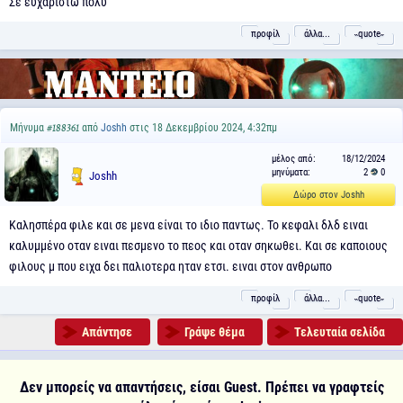
Σε ευχαριστώ πολύ
προφίλ
άλλα...
˵quote˶
Μήνυμα
από
Joshh
στις 18 Δεκεμβρίου 2024, 4:32πμ
#188361
μέλος από:
18/12/2024
μηνύματα:
2
0
Joshh
Δώρο στον Joshh
Καλησπέρα φιλε και σε μενα είναι το ιδιο παντως. Το κεφαλι δλδ ειναι
καλυμμένο οταν ειναι πεσμενο το πεος και οταν σηκωθει. Και σε καποιους
φιλους μ που ειχα δει παλιοτερα ηταν ετσι. ειναι στον ανθρωπο
προφίλ
άλλα...
˵quote˶
Απάντησε
Γράψε θέμα
Τελευταία σελίδα
Δεν μπορείς να απαντήσεις, είσαι Guest. Πρέπει να γραφτείς