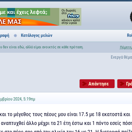
γραφή
Κατάλογος μελών
Ro
 δεν είναι εδώ, αλλά είμαι ανοικτός σε κάθε πρόταση.
Πέμπτη,
Ενεργά θέμ
Απάντησε
Γρ
μβρίου 2024, 5:19πμ
 και το μέγεθος τους πέους μου είναι 17.5 με 18 εκατοστά και
 αναπτυχθεί άλλο μέχρι τα 21 έτη έστω και 1 πόντο εσείς πόσ
ε στο πέος σας από την ηλικία τον 16 με 21. Η διατροφή παίζ