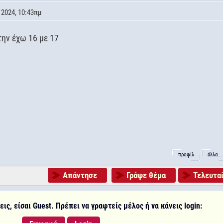
 2024, 10:43πμ
την έχω 16 με 17
προφίλ
άλλα...
Απάντησε
Γράψε θέμα
Τελευταί
ις, είσαι Guest. Πρέπει να γραφτείς μέλος ή να κάνεις login: