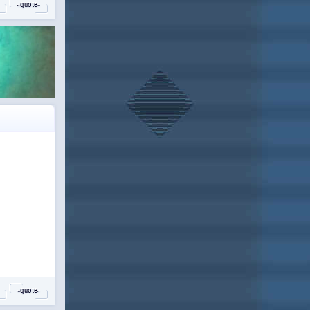
˵quote˶
˵quote˶