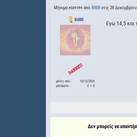
Μήνυμα
από
Billllll
στις 28 Δεκεμβρίου
#189394
Billllll
Εγώ 14,5 και 
μέλος από:
10/12/2024
μηνύματα:
2
0
Δεν μπορείς να απαντήσε