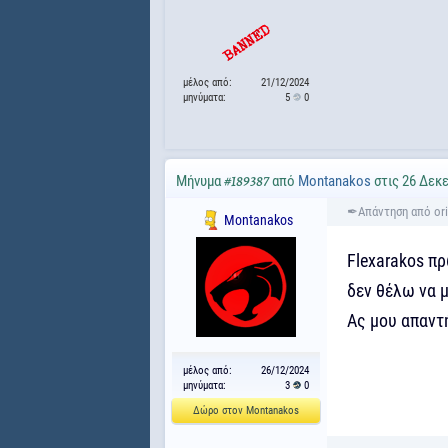
μέλος από:
21/12/2024
μηνύματα:
5
0
Μήνυμα
από
Montanakos
στις 26 Δεκε
#189387
Montanakos
Flexarakos πρ
δεν θέλω να μ
Ας μου απαντ
μέλος από:
26/12/2024
μηνύματα:
3
0
Δώρο στον Montanakos