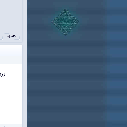
˵quote˶
όχι