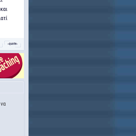
 και
ιατί
˵quote˶
 να