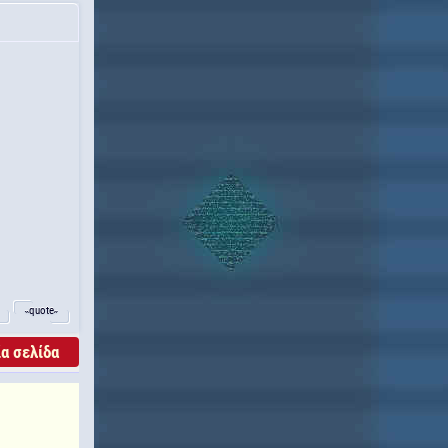
˵quote˶
α σελίδα