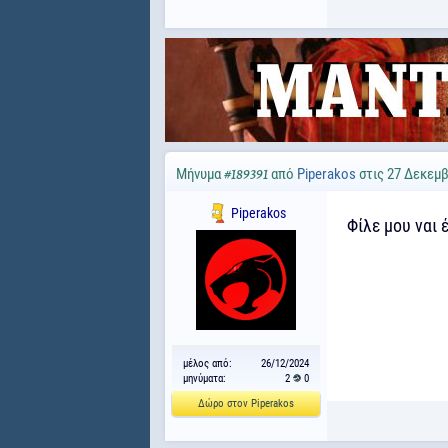
Μήνυμα
από
Piperakos
στις 27 Δεκεμβ
#189391
Piperakos
Φίλε μου ναι 
μέλος από:
26/12/2024
μηνύματα:
2
0
Δώρο στον Piperakos