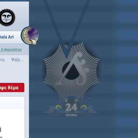
hala Art
 6 Αυγούστου
ατα
Ψάξε...
άψε θέμα
24
ΧΡΟΝΙΑ
η
ει