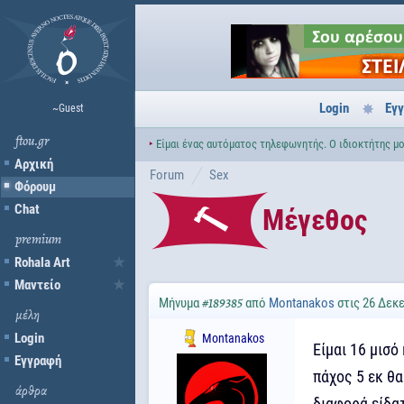
Login
Εγ
~Guest
ftou.gr
‣
Είμαι ένας αυτόματος τηλεφωνητής. Ο ιδιοκτήτης μου
Αρχική
Forum
Sex
Φόρουμ
Chat
Μέγεθος
premium
Rohala Art
Μαντείο
Μήνυμα
από
Montanakos
στις 26 Δεκε
#189385
μέλη
Login
Montanakos
Είμαι 16 μισό
Εγγραφή
πάχος 5 εκ θα
άρθρα
διαφορά είδατ