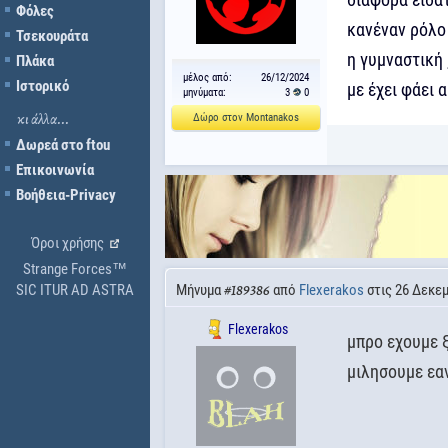
Φόλες
κανέναν ρόλο
Τσεκουράτα
η γυμναστική 
Πλάκα
μέλος από:
26/12/2024
Ιστορικό
με έχει φάει 
μηνύματα:
3
0
Δώρο στον Montanakos
κι άλλα...
Δωρεά στο ftou
Επικοινωνία
Βοήθεια-Privacy
Όροι χρήσης
Strange Forces™
SIC ITUR AD ASTRA
Μήνυμα
από
Flexerakos
στις 26 Δεκεμ
#189386
Flexerakos
μπρο εχουμε ξ
μιλησουμε εα