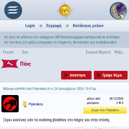
Login
Εγγραφή
Κατάλογος μελών
Αν πεις σε κάποιον ότι υπάρχουν 300 δισεκατομμύρια αστέρια θα σε πιστέψει.
Αν του πεις ότι μόλις έστρωσες το τσιμέντο, θα πατήσει για να βεβαιωθεί!
Forum
Sex
Ενεργά θέματα
Ψάξε...
Πέος
Απάντησε
Γράψε θέμα
Μήνυμα
από
Piperakos
στις 26 Δεκεμβρίου 2024, 10:41μμ
#189390
μέλος από:
26/12/2024
μηνύματα:
2
0
Piperakos
Δώρο στον Piperakos
Ξέρει κανένας εάν τα cockring βοηθάνε στο πάχος και στην στύση;