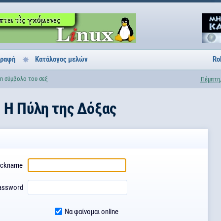
γραφή
Κατάλογος μελών
Ro
on σύμβολο του σεξ
Πέμπτη,
H Πύλη της Δόξας
ickname
assword
Να φαίνομαι online