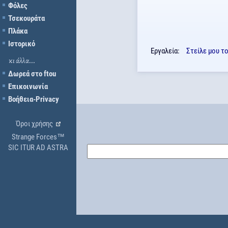
Φόλες
Τσεκουράτα
Πλάκα
Ιστορικό
Εργαλεία:
Στείλε μου τ
κι άλλα...
Δωρεά στο ftou
Επικοινωνία
Βοήθεια-Privacy
Όροι χρήσης
Strange Forces™
SIC ITUR AD ASTRA