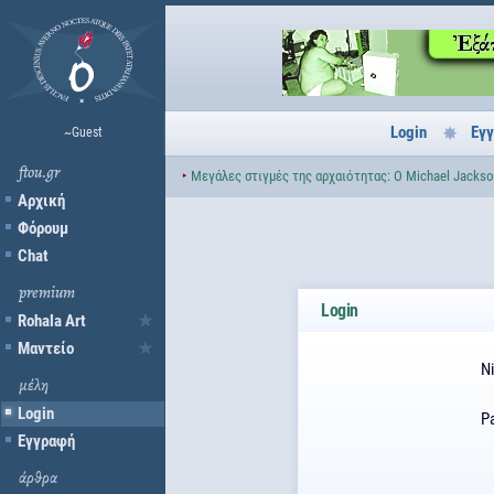
Login
Εγ
~Guest
ftou.gr
‣
Μεγάλες στιγμές της αρχαιότητας: Ο Michael Jacks
Αρχική
Φόρουμ
Chat
premium
Login
Rohala Art
Μαντείο
N
μέλη
Login
P
Εγγραφή
άρθρα