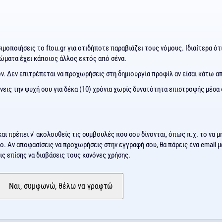
μοποιήσεις το ftou.gr για οτιδήποτε παραβιάζει τους νόμους. Ιδιαίτερα ότι
ιώματα έχει κάποιος άλλος εκτός από σένα.
ν. Δεν επιτρέπεται να προχωρήσεις στη δημιουργία προφίλ αν είσαι κάτω απ
εις την ψυχή σου για δέκα (10) χρόνια χωρίς δυνατότητα επιστροφής μέσα 
και πρέπει ν' ακολουθείς τις συμβουλές που σου δίνονται, όπως π.χ. το να μ
ιο. Αν αποφασίσεις να προχωρήσεις στην εγγραφή σου, θα πάρεις ένα email μ
ς επίσης να διαβάσεις τους κανόνες χρήσης.