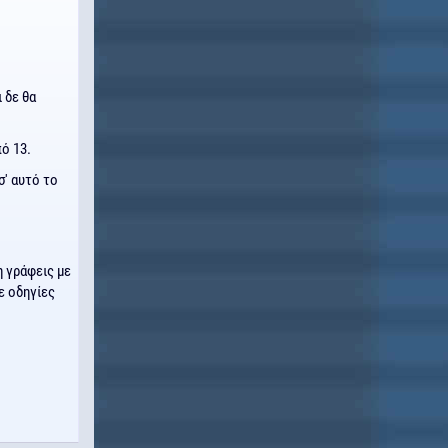
 δε θα
ό 13.
σ' αυτό το
η γράφεις με
ε οδηγίες