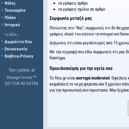
Φόλες
να γράψεις άρθρο
να γράψεις σχόλιο σε άρθρο
Τσεκουράτα
Πλάκα
Συμφωνία μεταξύ μας
Ιστορικό
Πατώντας στο "Ναι", συμφωνείς ότι δε θα χρησι
γράψεις υλικό του οποίου τα πνευματικά δικα
κι άλλα...
Δωρεά στο ftou
Δηλώνεις ότι είσαι μεγαλύτερος από 13 χρονώ
Επικοινωνία
Με την εγγραφή σου εδώ συμφωνείς ότι μας δίν
Βοήθεια-Privacy
διάστημα.
Προειδοποίηση για την υγεία σου
Όροι χρήσης
Strange Forces™
Το ftou.gr είναι
αυστηρά moderated
. Οφείλεις 
SIC ITUR AD ASTRA
κεφαλαία ή το να μη φέρεσαι σαν 5 χρονών νήπ
για την προσωπική σου προστασία. Μην ξεχάσει