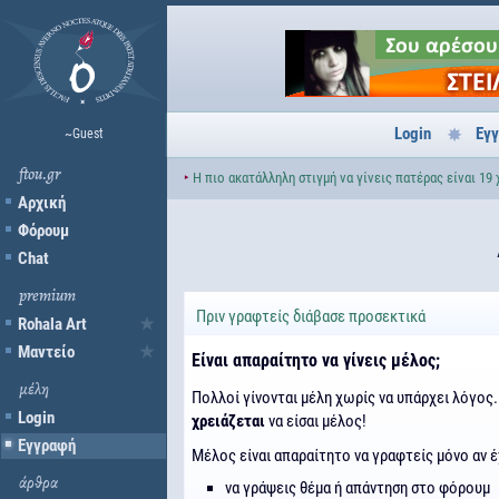
Login
Εγ
~Guest
ftou.gr
‣
Η πιο ακατάλληλη στιγμή να γίνεις πατέρας είναι 19
Αρχική
Φόρουμ
Chat
premium
Πριν γραφτείς διάβασε προσεκτικά
Rohala Art
Μαντείο
Είναι απαραίτητο να γίνεις μέλος;
μέλη
Πολλοί γίνονται μέλη χωρίς να υπάρχει λόγος. 
Login
χρειάζεται
να είσαι μέλος!
Εγγραφή
Μέλος είναι απαραίτητο να γραφτείς μόνο αν έ
άρθρα
να γράψεις θέμα ή απάντηση στο φόρουμ