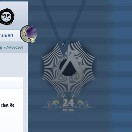
hala Art
ή, 7 Αυγούστου
24
 chat,
δε
ΧΡΟΝΙΑ