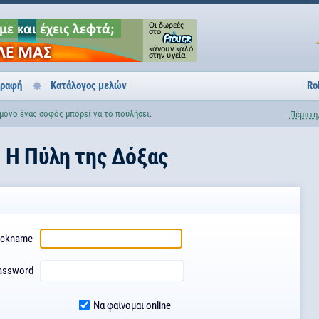
γραφή
Κατάλογος μελών
Ro
 μόνο ένας σοφός μπορεί να το πουλήσει.
Πέμπτη,
H Πύλη της Δόξας
ickname
assword
Να φαίνομαι online