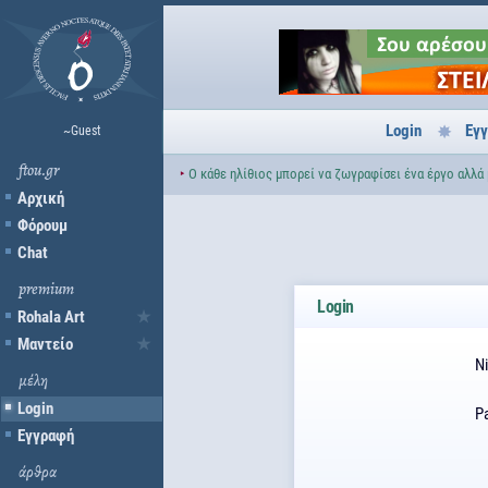
Login
Εγ
~Guest
ftou.gr
‣
Ο κάθε ηλίθιος μπορεί να ζωγραφίσει ένα έργο αλλά
Αρχική
Φόρουμ
Chat
premium
Login
Rohala Art
Μαντείο
N
μέλη
Login
P
Εγγραφή
άρθρα