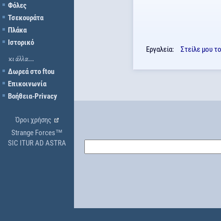
Φόλες
Τσεκουράτα
Πλάκα
Ιστορικό
Εργαλεία:
Στείλε μου τ
κι άλλα...
Δωρεά στο ftou
Επικοινωνία
Βοήθεια-Privacy
Όροι χρήσης
Strange Forces™
SIC ITUR AD ASTRA