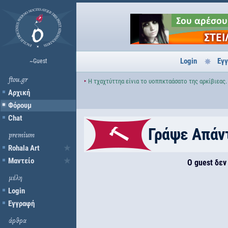
Login
Εγ
~Guest
ftou.gr
‣
Η τχαχτύττηα είνια το υοππκταάσατο της αρκίβιεας.
Αρχική
Φόρουμ
Chat
Γράψε Απάν
premium
Rohala Art
Μαντείο
Ο guest δεν
μέλη
Login
Εγγραφή
άρθρα