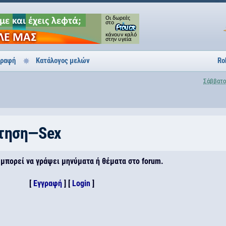
γραφή
Κατάλογος μελών
Ro
Σάββατο
τηση—Sex
 μπορεί να γράψει μηνύματα ή θέματα στο forum.
[
Εγγραφή
] [
Login
]