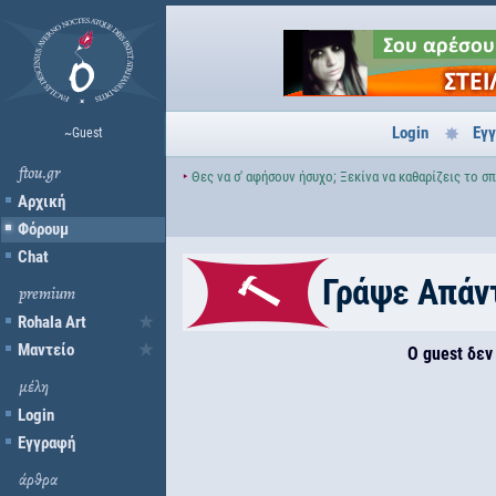
Login
Εγ
~Guest
ftou.gr
‣
Θες να σ' αφήσουν ήσυχο; Ξεκίνα να καθαρίζεις το σπ
Αρχική
Φόρουμ
Chat
Γράψε Απάν
premium
Rohala Art
Μαντείο
Ο guest δεν
μέλη
Login
Εγγραφή
άρθρα