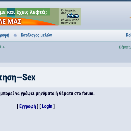
γραφή
Κατάλογος μελών
Ro
ίτι.
Πέμπτη,
τηση—Sex
 μπορεί να γράψει μηνύματα ή θέματα στο forum.
[
Εγγραφή
] [
Login
]