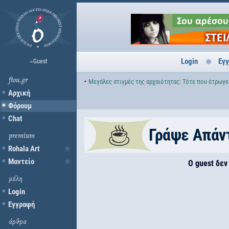
Login
Εγ
~Guest
ftou.gr
‣
Μεγάλες στιγμές της αρχαιότητας: Τότε που έτρωγες 
Αρχική
Φόρουμ
Chat
Γράψε Απά
premium
Rohala Art
Μαντείο
Ο guest δεν
μέλη
Login
Εγγραφή
άρθρα