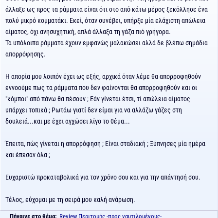
άλλαξε ως προς τα ράμματα είναι ότι στο από κάτω μέρος ξεκόλλησε ένα
πολύ μικρό κομματάκι. Εκεί, όταν συνέβει, υπήρξε μία ελάχιστη απώλεια
αίματος, όχι ανησυχητική, απλά άλλαξα τη γάζα πιό γρήγορα.
Τα υπόλοιπα ράμματα έχουν εμφανώς μαλακώσει αλλά δε βλέπω σημάδια
απορρόφησης.
Η απορία μου λοιπόν έχει ως εξής, αρχικά όταν λέμε θα απορροφηθούν
εννοούμε πως τα ράμματα που δεν φαίνονται θα απορροφηθούν και οι
"κόμποι" από πάνω θα πέσουν ; Εάν γίνεται έτσι, τί απώλεια αίματος
υπάρχει τοπικά ; Ρωτάω γιατί δεν είμαι για να αλλάζω γάζες στη
δουλειά...και με έχει αγχώσει λίγο το θέμα...
Έπειτα, πώς γίνεται η απορρόφηση ; Είναι σταδιακή ; Ξύπνησες μία ημέρα
και έπεσαν όλα ;
Ευχαριστώ προκαταβολικά για τον χρόνο σου και για την απάντησή σου.
Τέλος, εύχομαι με τη σειρά μου καλή ανάρωση.
Πήγαινε στο θέμα:
Review Περιτομής -προς ναυτιλομένους-