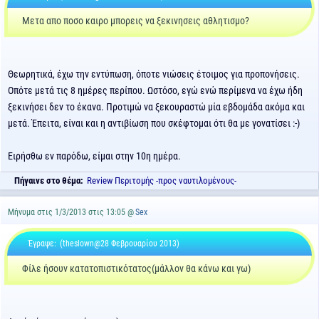
Μετα απο ποσο καιρο μπορεις να ξεκινησεις αθλητισμο?
Θεωρητικά, έχω την εντύπωση, όποτε νιώσεις έτοιμος για προπονήσεις.
Οπότε μετά τις 8 ημέρες περίπου. Ωστόσο, εγώ ενώ περίμενα να έχω ήδη
ξεκινήσει δεν το έκανα. Προτιμώ να ξεκουραστώ μία εβδομάδα ακόμα και
μετά. Έπειτα, είναι και η αντιβίωση που σκέφτομαι ότι θα με γονατίσει :-)
Ειρήσθω εν παρόδω, είμαι στην 10η ημέρα.
Πήγαινε στο θέμα:
Review Περιτομής -προς ναυτιλομένους-
Μήνυμα στις 1/3/2013 στις 13:05 @
Sex
Έγραψε:
(theslown@28 Φεβρουαρίου 2013)
Φίλε ήσουν κατατοπιστικότατος(μάλλον θα κάνω και γω)