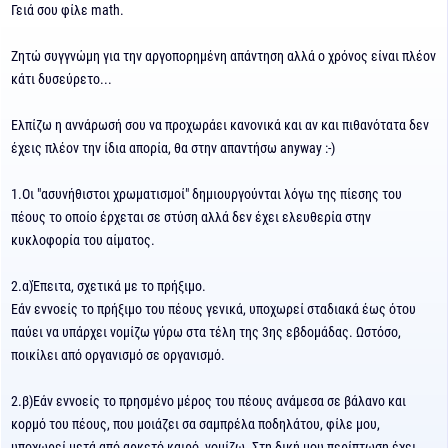
Γειά σου φίλε math.
Ζητώ συγγνώμη για την αργοπορημένη απάντηση αλλά ο χρόνος είναι πλέον
κάτι δυσεύρετο...
Ελπίζω η αννάρωσή σου να προχωράει κανονικά και αν και πιθανότατα δεν
έχεις πλέον την ίδια απορία, θα στην απαντήσω anyway :-)
1.Οι "ασυνήθιστοι χρωματισμοί" δημιουργούνται λόγω της πίεσης του
πέους το οποίο έρχεται σε στύση αλλά δεν έχει ελευθερία στην
κυκλοφορία του αίματος.
2.α)Έπειτα, σχετικά με το πρήξιμο.
Εάν εννοείς το πρήξιμο του πέους γενικά, υποχωρεί σταδιακά έως ότου
παύει να υπάρχει νομίζω γύρω στα τέλη της 3ης εβδομάδας. Ωστόσο,
ποικίλει από οργανισμό σε οργανισμό.
2.β)Εάν εννοείς το πρησμένο μέρος του πέους ανάμεσα σε βάλανο και
κορμό του πέους, που μοιάζει σα σαμπρέλα ποδηλάτου, φίλε μου,
υποχωρεί μετά από αρκετό καιρό, νομίζω. Στη δική μου περίπτωση έχει