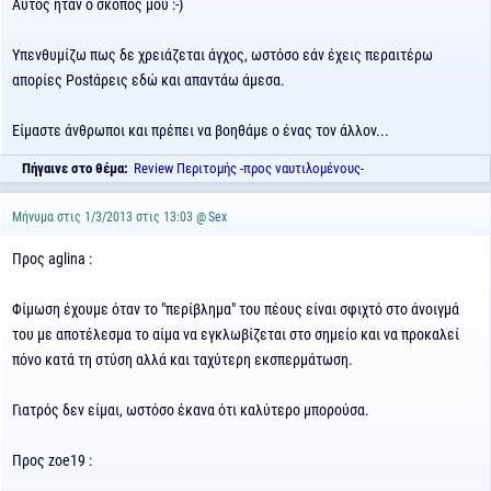
Αυτός ήταν ο σκοπός μου :-)
Υπενθυμίζω πως δε χρειάζεται άγχος, ωστόσο εάν έχεις περαιτέρω
απορίες Postάρεις εδώ και απαντάω άμεσα.
Είμαστε άνθρωποι και πρέπει να βοηθάμε ο ένας τον άλλον...
Πήγαινε στο θέμα:
Review Περιτομής -προς ναυτιλομένους-
Μήνυμα στις 1/3/2013 στις 13:03 @
Sex
Προς aglina :
Φίμωση έχουμε όταν το "περίβλημα" του πέους είναι σφιχτό στο άνοιγμά
του με αποτέλεσμα το αίμα να εγκλωβίζεται στο σημείο και να προκαλεί
πόνο κατά τη στύση αλλά και ταχύτερη εκσπερμάτωση.
Γιατρός δεν είμαι, ωστόσο έκανα ότι καλύτερο μπορούσα.
Προς zoe19 :