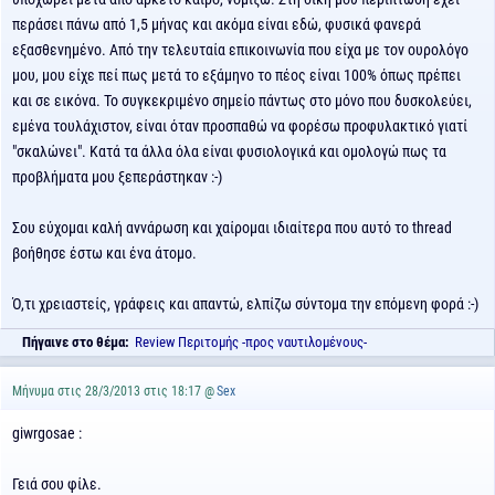
περάσει πάνω από 1,5 μήνας και ακόμα είναι εδώ, φυσικά φανερά
εξασθενημένο. Από την τελευταία επικοινωνία που είχα με τον ουρολόγο
μου, μου είχε πεί πως μετά το εξάμηνο το πέος είναι 100% όπως πρέπει
και σε εικόνα. Το συγκεκριμένο σημείο πάντως στο μόνο που δυσκολεύει,
εμένα τουλάχιστον, είναι όταν προσπαθώ να φορέσω προφυλακτικό γιατί
"σκαλώνει". Κατά τα άλλα όλα είναι φυσιολογικά και ομολογώ πως τα
προβλήματα μου ξεπεράστηκαν :-)
Σου εύχομαι καλή αννάρωση και χαίρομαι ιδιαίτερα που αυτό το thread
βοήθησε έστω και ένα άτομο.
Ό,τι χρειαστείς, γράφεις και απαντώ, ελπίζω σύντομα την επόμενη φορά :-)
Πήγαινε στο θέμα:
Review Περιτομής -προς ναυτιλομένους-
Μήνυμα στις 28/3/2013 στις 18:17 @
Sex
giwrgosae :
Γειά σου φίλε.