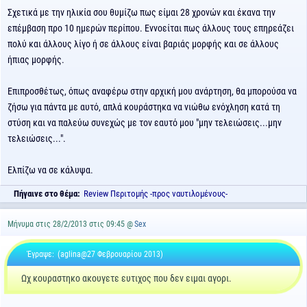
Σχετικά με την ηλικία σου θυμίζω πως είμαι 28 χρονών και έκανα την
επέμβαση προ 10 ημερών περίπου. Εννοείται πως άλλους τους επηρεάζει
πολύ και άλλους λίγο ή σε άλλους είναι βαριάς μορφής και σε άλλους
ήπιας μορφής.
Επιπροσθέτως, όπως αναφέρω στην αρχική μου ανάρτηση, θα μπορούσα να
ζήσω για πάντα με αυτό, απλά κουράστηκα να νιώθω ενόχληση κατά τη
στύση και να παλεύω συνεχώς με τον εαυτό μου "μην τελειώσεις...μην
τελειώσεις...".
Ελπίζω να σε κάλυψα.
Πήγαινε στο θέμα:
Review Περιτομής -προς ναυτιλομένους-
Μήνυμα στις 28/2/2013 στις 09:45 @
Sex
Έγραψε:
(aglina@27 Φεβρουαρίου 2013)
Ωχ κουραστηκο ακουγετε ευτιχος που δεν ειμαι αγορι.