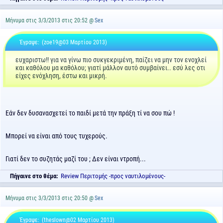
Μήνυμα στις 3/3/2013 στις 20:52 @
Sex
Έγραψε:
(zoe19@03 Μαρτίου 2013)
ευχαριστω!! για να γίνω πιο συκγεκριμένη, παίζει να μην τον ενοχλεί
και καθόλου μα καθόλου; γιατί μάλλον αυτό συμβαίνει.. εσύ λες οτι
είχες ενόχληση, έστω και μικρή.
Εάν δεν δυσανασχετεί το παιδί μετά την πράξη τί να σου πώ !
Μπορεί να είναι από τους τυχερούς.
Γιατί δεν το συζητάς μαζί του ; Δεν είναι ντροπή...
Πήγαινε στο θέμα:
Review Περιτομής -προς ναυτιλομένους-
Μήνυμα στις 3/3/2013 στις 20:50 @
Sex
Έγραψε:
(theslown@02 Μαρτίου 2013)