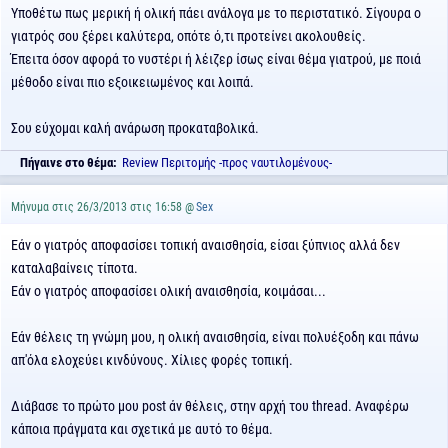
Υποθέτω πως μερική ή ολική πάει ανάλογα με το περιστατικό. Σίγουρα ο
γιατρός σου ξέρει καλύτερα, οπότε ό,τι προτείνει ακολουθείς.
Έπειτα όσον αφορά το νυστέρι ή λέιζερ ίσως είναι θέμα γιατρού, με ποιά
μέθοδο είναι πιο εξοικειωμένος και λοιπά.
Σου εύχομαι καλή ανάρωση προκαταβολικά.
Πήγαινε στο θέμα:
Review Περιτομής -προς ναυτιλομένους-
Μήνυμα στις 26/3/2013 στις 16:58 @
Sex
Εάν ο γιατρός αποφασίσει τοπική αναισθησία, είσαι ξύπνιος αλλά δεν
καταλαβαίνεις τίποτα.
Εάν ο γιατρός αποφασίσει ολική αναισθησία, κοιμάσαι...
Εάν θέλεις τη γνώμη μου, η ολική αναισθησία, είναι πολυέξοδη και πάνω
απ'όλα ελοχεύει κινδύνους. Χίλιες φορές τοπική.
Διάβασε το πρώτο μου post άν θέλεις, στην αρχή του thread. Αναφέρω
κάποια πράγματα και σχετικά με αυτό το θέμα.