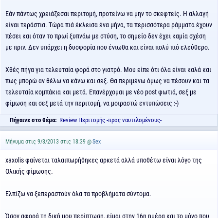
Εάν πάντως χρειάζεσαι περιτομή, προτείνω να μην το σκεφτείς. Η αλλαγή
είναι τεράστια. Τώρα πιά έκλεισα ένα μήνα, τα περισσότερα ράμματα έχουν
πέσει και όταν το πρωί ξυπνάω με στύση, το σημείο δεν έχει καμία σχέση
με πριν. Δεν υπάρχει η δυσφορία που ένιωθα και είναι πολύ πιό ελεύθερο.
Χθές πήγα για τελευταία φορά στο γιατρό. Μου είπε ότι όλα είναι καλά και
πως μπορώ αν θέλω να κάνω και σεξ. Θα περιμένω όμως να πέσουν και τα
τελευταία κομπάκια και μετά. Επανέρχομαι με νέο post φωτιά, σεξ με
φίμωση και σεξ μετά την περιτομή, να μοιραστώ εντυπώσεις :-)
Πήγαινε στο θέμα:
Review Περιτομής -προς ναυτιλομένους-
Μήνυμα στις 9/3/2013 στις 18:39 @
Sex
xaxolis φαίνεται ταλαιπωρήθηκες αρκετά αλλά υποθέτω είναι λόγο της
Ολικής φίμωσης.
Ελπίζω να ξεπεραστούν όλα τα προβλήματα σύντομα.
Όσον αφορά τη δική μου περίπτωση, είμαι στην 16η ημέρα και το μόνο που