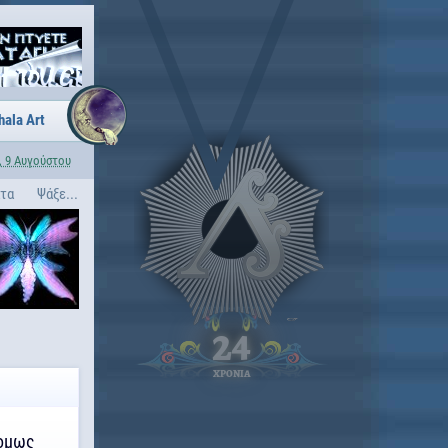
hala Art
, 9 Αυγούστου
ατα
Ψάξε...
24
ΧΡΟΝΙΑ
 ομως