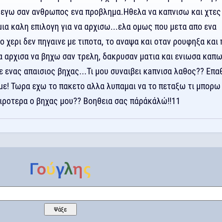
ι εγω σαν ανθρωπος ενα προβλημα.Ηθελα να καπνισω και χτες
ια καλη επιλογη για να αρχισω...ελα ομως που μετα απο ενα
ο χερι δεν πηγαινε με τιποτα, το αναψα και οταν ρουφηξα και 
α αρχισα να βηχω σαν τρελη, δακρυσαν ματια και ενιωσα καπ
με ενας απαισιος βηχας...Τι μου συναιβει κaπνισα λαθος?? Επα
ε! Τωρα εχω το πακετο αλλα λυπαμαι να το πεταξω τι μπορω
ιροτερα ο βηχας μου?? Βοηθεια σας πάράκάλώ!!11