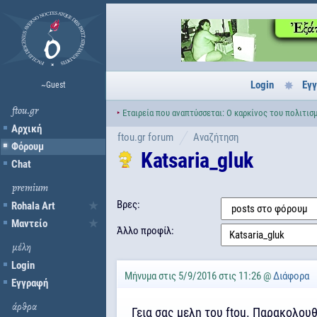
Login
Εγ
~Guest
ftou.gr
‣
Εταιρεία που αναπτύσσεται: Ο καρκίνος του πολιτισμ
Αρχική
ftou.gr forum
Αναζήτηση
Φόρουμ
Katsaria_gluk
Chat
premium
Βρες:
Rohala Art
Μαντείο
Άλλο προφίλ:
μέλη
Login
Μήνυμα στις 5/9/2016 στις 11:26 @
Διάφορα
Εγγραφή
άρθρα
Γεια σας μελη του ftou. Παρακολου