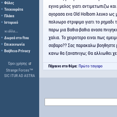
Φόλες
εγινα μελος γιατι αντιμετωπιζω κα
Τσεκουράτα
αγορασα ενα Old Holborn λευκο ως μ
Πλάκα
πολυωρο στριψιμο γιατι το ρημαδι τ
Ιστορικό
παρω μια Βαθια-βαθια ανασα πνιγηκ
κι άλλα...
χαλια. Το χειροτερο ειναι πως εμει
Δωρεά στο ftou
Επικοινωνία
σοβαρο?? Σας παρακαλω βοηθηστε μ
Βοήθεια-Privacy
κανω θα ξαναπνιγω; Θα αλλιωθει χε
Όροι χρήσης
Πήγαινε στο θέμα:
Πρώτο τσιγαρο
Strange Forces™
SIC ITUR AD ASTRA