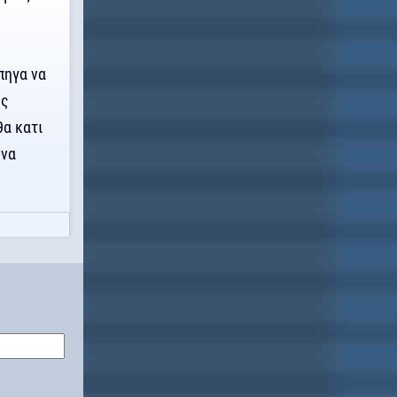
πηγα να
ως
θα κατι
 να