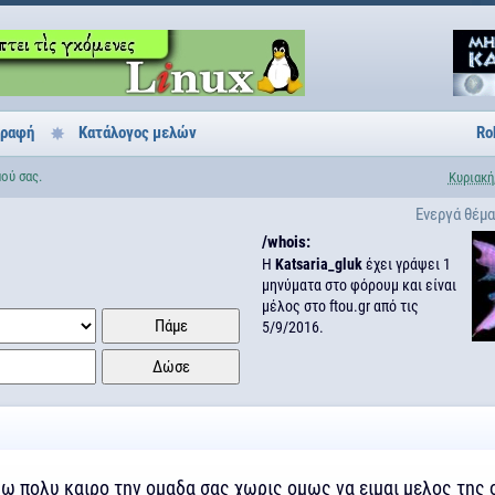
γραφή
Κατάλογος μελών
Ro
ού σας.
Κυριακή
Ενεργά θέμ
/whois:
H
Katsaria_gluk
έχει γράψει 1
μηνύματα στο φόρουμ και είναι
μέλος στο ftou.gr από τις
5/9/2016.
θω πολυ καιρο την ομαδα σας χωρις ομως να ειμαι μελος της