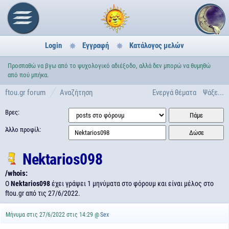
Login
Εγγραφή
Κατάλογος μελών
Προσπαθώ να βγω από το ψυχολογικό αδιέξοδο, αλλά δεν μπορώ να θυμηθώ
από πού μπήκα.
ftou.gr forum
Αναζήτηση
Ενεργά θέματα
Ψάξε...
Βρες:
Άλλο προφίλ:
Nektarios098
/whois:
Ο
Nektarios098
έχει γράψει 1 μηνύματα στο φόρουμ και είναι μέλος στο
ftou.gr από τις
27/6/2022.
Μήνυμα στις 27/6/2022 στις 14:29 @
Sex