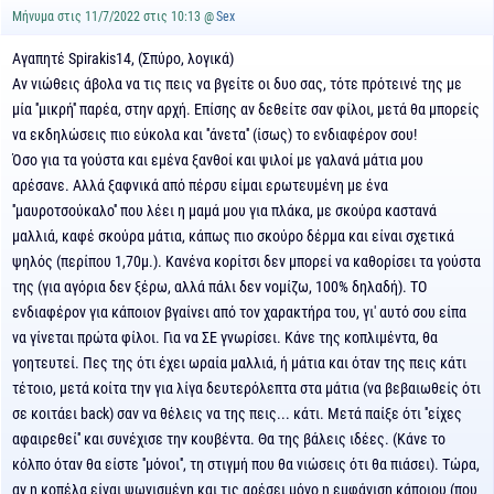
Μήνυμα στις 11/7/2022 στις 10:13 @
Sex
Αγαπητέ Spirakis14, (Σπύρο, λογικά)
Αν νιώθεις άβολα να τις πεις να βγείτε οι δυο σας, τότε πρότεινέ της με
μία ''μικρή'' παρέα, στην αρχή. Επίσης αν δεθείτε σαν φίλοι, μετά θα μπορείς
να εκδηλώσεις πιο εύκολα και ''άνετα'' (ίσως) το ενδιαφέρον σου!
Όσο για τα γούστα και εμένα ξανθοί και ψιλοί με γαλανά μάτια μου
αρέσανε. Αλλά ξαφνικά από πέρσυ είμαι ερωτευμένη με ένα
''μαυροτσούκαλο'' που λέει η μαμά μου για πλάκα, με σκούρα καστανά
μαλλιά, καφέ σκούρα μάτια, κάπως πιο σκούρο δέρμα και είναι σχετικά
ψηλός (περίπου 1,70μ.). Κανένα κορίτσι δεν μπορεί να καθορίσει τα γούστα
της (για αγόρια δεν ξέρω, αλλά πάλι δεν νομίζω, 100% δηλαδή). ΤΟ
ενδιαφέρον για κάποιον βγαίνει από τον χαρακτήρα του, γι' αυτό σου είπα
να γίνεται πρώτα φίλοι. Για να ΣΕ γνωρίσει. Κάνε της κοπλιμέντα, θα
γοητευτεί. Πες της ότι έχει ωραία μαλλιά, ή μάτια και όταν της πεις κάτι
τέτοιο, μετά κοίτα την για λίγα δευτερόλεπτα στα μάτια (να βεβαιωθείς ότι
σε κοιτάει back) σαν να θέλεις να της πεις... κάτι. Μετά παίξε ότι ''είχες
αφαιρεθεί'' και συνέχισε την κουβέντα. Θα της βάλεις ιδέες. (Κάνε το
κόλπο όταν θα είστε ''μόνοι'', τη στιγμή που θα νιώσεις ότι θα πιάσει). Τώρα,
αν η κοπέλα είναι ψωνισμένη και τις αρέσει μόνο η εμφάνιση κάποιου (που