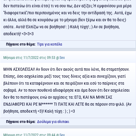
δεν πιστεύω ότι είναι έτσι) τι να σου πω; Δεν αξίζει; Ή εμφανίσου μια μέρα
''διαφορετικά''/πιο περιποιημένος και να δεις την αντίδρασή της. Αυτά, έχω
κι άλλα, αλλά θα σε κουράσω με το μήνυμα (δεν ξέρω και αν θα το δεις)
οπότε. Αυτά! Ελπίζω να σε βοήθησα! : ) Καλή τύχη! ; ) Αν σε βοήθησα,
αποδεκτή! <3<3<3
Πήγαινε στο θέμα:
Tips για κοπέλα
Μήνυμα στις 11/7/2022 στις 09:53 @
Sex
ΜΗΝ ΑΣΧΟΛΕΊΣΑΙ! Αν δουν ότι δεν ακούς αυτά που λένε, θα σταματήσουν.
Επίσης, όσο ασχολείσαι μαζί τους τους δίνεις αξία και συνεχίζουν, γιατί
βλέπουν ότι τα καταφέρνουν και σε πειράζουν και εσύ το παίρνεις στα
σοβαρά. Αν το πουν πουθενά αδιαφόρησε και άμα δουν ότι δεν ασχολείσαι
δεν θα το πιστέψουν, ενώ αν αρχίσεις τα: ΕΓΩ, ΚΑΙ ΝΑ ΜΗΝ ΣΑΣ
ΕΝΔΙΑΦΕΡΕΙ ΚΑΙ ΡΕ Μ****** ΤΙ ΠΑΤΕ ΚΑΙ ΛΕΤΕ θα σε πάρουν στο ψιλό. (Αν
βοήθησα, αποδεκτή <3)! Καλή τύχη : ) ; ) <3
Πήγαινε στο θέμα:
Δούλεμα για σλιπακι
Μήνυμα στις 11/7/2022 στις 09:44 @
Sex