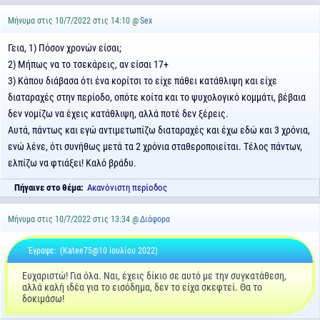
Μήνυμα στις 10/7/2022 στις 14:10 @
Sex
Γεια, 1) Πόσον χρονών είσαι;
2) Μήπως να το τσεκάρεις, αν είσαι 17+
3) Κάπου διάβασα ότι ένα κορίτσι το είχε πάθει κατάθλιψη και είχε
διαταραχές στην περίοδο, οπότε κοίτα και το ψυχολογικό κομμάτι, βέβαια
δεν νομίζω να έχεις κατάθλιψη, αλλά ποτέ δεν ξέρεις.
Αυτά, πάντως και εγώ αντιμετωπίζω διαταραχές και έχω εδώ και 3 χρόνια,
ενώ λένε, ότι συνήθως μετά τα 2 χρόνια σταθεροποιείται. Τέλος πάντων,
ελπίζω να φτιάξει! Καλό βράδυ.
Πήγαινε στο θέμα:
Ακανόνιστη περίοδος
Μήνυμα στις 10/7/2022 στις 13:34 @
Διάφορα
Έγραψε:
(Katee75@10 Ιουλίου 2022)
Ευχαριστώ! Για όλα. Ναι, έχεις δίκιο σε αυτό με την συγκατάθεση,
αλλά καλή ιδέα για το εισόδημα, δεν το είχα σκεφτεί. Θα το
δοκιμάσω!