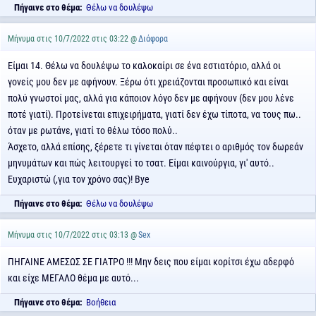
Πήγαινε στο θέμα:
Θέλω να δουλέψω
Μήνυμα στις 10/7/2022 στις 03:22 @
Διάφορα
Είμαι 14. Θέλω να δουλέψω το καλοκαίρι σε ένα εστιατόριο, αλλά οι
γονείς μου δεν με αφήνουν. Ξέρω ότι χρειάζονται προσωπικό και είναι
πολύ γνωστοί μας, αλλά για κάποιον λόγο δεν με αφήνουν (δεν μου λένε
ποτέ γιατί). Προτείνεται επιχειρήματα, γιατί δεν έχω τίποτα, να τους πω..
όταν με ρωτάνε, γιατί το θέλω τόσο πολύ..
Άσχετο, αλλά επίσης, ξέρετε τι γίνεται όταν πέφτει ο αριθμός τον δωρεάν
μηνυμάτων και πώς λειτουργεί το τσατ. Είμαι καινούργια, γι' αυτό..
Ευχαριστώ (,για τον χρόνο σας)! Bye
Πήγαινε στο θέμα:
Θέλω να δουλέψω
Μήνυμα στις 10/7/2022 στις 03:13 @
Sex
ΠΗΓΑΙΝΕ ΑΜΕΣΩΣ ΣΕ ΓΙΑΤΡΟ !!! Μην δεις που είμαι κορίτσι έχω αδερφό
και είχε ΜΕΓΑΛΟ θέμα με αυτό...
Πήγαινε στο θέμα:
Βοήθεια