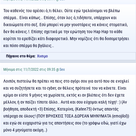
Του καθενός του αρέσει ό,τι θέλει. Ούτε εγώ τρελαίνομαι να βλέπω
σπέρμα.. Είναι κάπως.. Επίσης, όταν λες ό,τιδήποτε, υπάρχουν και
δικαιώματα στο σεξ. Εσύ μπορεί να μην γουστάρεις να κάνεις στοματικό,
δεν θα κάνεις.!. Επίσης σχετικά με την ερώτηση του Hap Hap το κάθε
κορίτσι το ερεθίζει κάτι διαφορετικό. Μην νομίζεις ότι θα δοσομετρήσει
και πόσο σπέρμα θα βγάλεις..
Πήγαινε στο θέμα:
Χυσιμο
Μήνυμα στις 11/7/2022 στις 09:35 @
Sex
Λοιπόν, πιστεύω θα πρέπει να πεις στο αγόρι σου για αυτό που σε ενοχλεί
και να συζητήσετε και το cyber, αν θέλεις πρότεινέ του να κάνετε. Είναι
κρίμα αν είστε 9 μήνες να χωρίσετε, εκτός κι αν βλέπεις ότι δεν έχετε
μέλλον, ή αν παίζει τίποτε άλλο.. Αυτά και σου εύχομαι καλή τύχη! : ) (Αν
βοήθησα, αποδεκτή <3) Επίσης, Κατερίνα, (Katee75) όντως απαντάς
υπέροχα σε όλους! (ΠΟΥ ΒΡΗΣΚΕΙΣ ΤΟΣΑ ΔΩΡΕΑΝ ΜΗΝΥΜΑΤΑ (emojilol))
και εγώ σε ευχαριστώ για τις απαντήσεις σου (το γράφω εδώ, γιατί έχω
μόνο 4 μηνύματα ακόμη..)