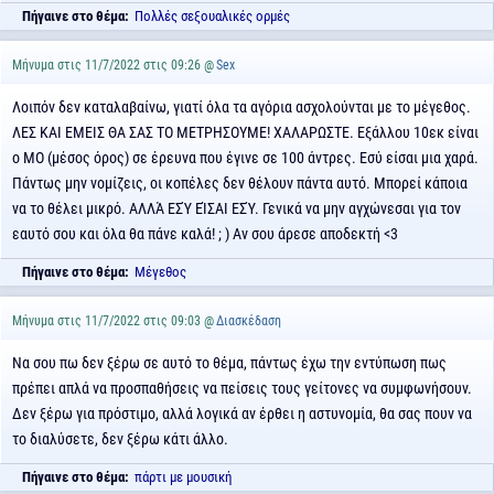
Πήγαινε στο θέμα:
Πολλές σεξουαλικές ορμές
Μήνυμα στις 11/7/2022 στις 09:26 @
Sex
Λοιπόν δεν καταλαβαίνω, γιατί όλα τα αγόρια ασχολούνται με το μέγεθος.
ΛΕΣ ΚΑΙ ΕΜΕΙΣ ΘΑ ΣΑΣ ΤΟ ΜΕΤΡΗΣΟΥΜΕ! ΧΑΛΑΡΩΣΤΕ. Εξάλλου 10εκ είναι
ο ΜΟ (μέσος όρος) σε έρευνα που έγινε σε 100 άντρες. Εσύ είσαι μια χαρά.
Πάντως μην νομίζεις, οι κοπέλες δεν θέλουν πάντα αυτό. Μπορεί κάποια
να το θέλει μικρό. ΑΛΛΆ ΕΣΎ ΕΊΣΑΙ ΕΣΎ. Γενικά να μην αγχώνεσαι για τον
εαυτό σου και όλα θα πάνε καλά! ; ) Αν σου άρεσε αποδεκτή <3
Πήγαινε στο θέμα:
Μέγεθος
Μήνυμα στις 11/7/2022 στις 09:03 @
Διασκέδαση
Να σου πω δεν ξέρω σε αυτό το θέμα, πάντως έχω την εντύπωση πως
πρέπει απλά να προσπαθήσεις να πείσεις τους γείτονες να συμφωνήσουν.
Δεν ξέρω για πρόστιμο, αλλά λογικά αν έρθει η αστυνομία, θα σας πουν να
το διαλύσετε, δεν ξέρω κάτι άλλο.
Πήγαινε στο θέμα:
πάρτι με μουσική