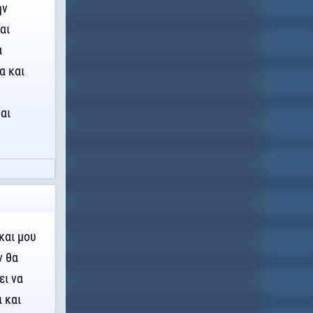
ην
αι
α
α και
αι
και μου
ν θα
ει να
ι και