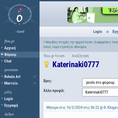
Login
Εγ
~Guest
ftou.gr
‣
Μεγάλες στιγμές της αρχαιότητας: Διαφημίσεις τσιγ
όπως τώρα ντροπή κι αδυναμία.
Αρχική
Φόρουμ
ftou.gr forum
Αναζήτηση
Chat
Katerinaki0777
premium
Rohala Art
Βρες:
Μαντείο
Άλλο προφίλ:
μέλη
Login
Εγγραφή
Μήνυμα στις 16/3/2024 στις 06:22 @
Θ. Κλημε
άρθρα