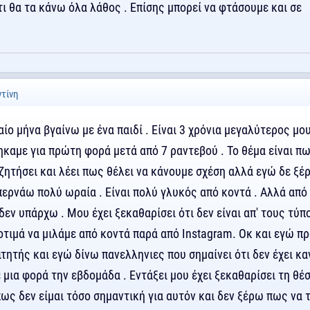
ι θα τα κάνω όλα λάθος . Επίσης μπορεί να φτάσουμε και σε
ντίνη
ίο μήνα βγαίνω με ένα παιδί . Είναι 3 χρόνια μεγαλύτερος μου
καμε για πρώτη φορά μετά από 7 ραντεβού . Το θέμα είναι πω
υζητήσει και λέει πως θέλει να κάνουμε σχέση αλλά εγώ δε ξέρ
 περνάω πολύ ωραία . Είναι πολύ γλυκός από κοντά . Αλλά από
εν υπάρχω . Μου έχει ξεκαθαρίσει ότι δεν είναι απ' τους τύπ
οτιμά να μιλάμε από κοντά παρά από Instagram. Οκ και εγώ π
ιτητής και εγώ δίνω πανελληνιες που σημαίνει ότι δεν έχει κα
μια φορά την εβδομάδα . Εντάξει μου έχει ξεκαθαρίσει τη θέ
ως δεν είμαι τόσο σημαντική για αυτόν και δεν ξέρω πως να 