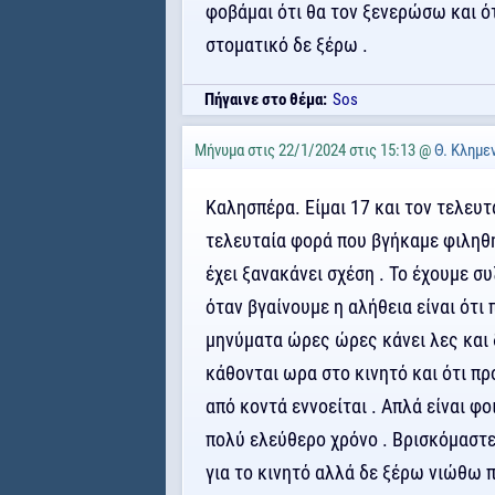
φοβάμαι ότι θα τον ξενερώσω και ότ
στοματικό δε ξέρω .
Πήγαινε στο θέμα:
Sos
Μήνυμα στις 22/1/2024 στις 15:13 @
Θ. Κλημε
Καλησπέρα. Είμαι 17 και τον τελευτα
τελευταία φορά που βγήκαμε φιληθη
έχει ξανακάνει σχέση . Το έχουμε σ
όταν βγαίνουμε η αλήθεια είναι ότι
μηνύματα ώρες ώρες κάνει λες και δ
κάθονται ωρα στο κινητό και ότι πρ
από κοντά εννοείται . Απλά είναι φο
πολύ ελεύθερο χρόνο . Βρισκόμαστε 
για το κινητό αλλά δε ξέρω νιώθω π