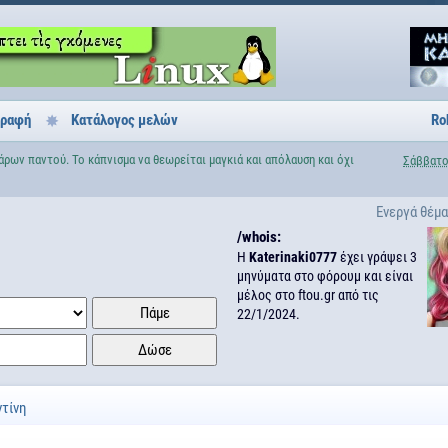
γραφή
Κατάλογος μελών
Ro
άρων παντού. Το κάπνισμα να θεωρείται μαγκιά και απόλαυση και όχι
Σάββατο
Ενεργά θέμ
/whois:
H
Katerinaki0777
έχει γράψει 3
μηνύματα στο φόρουμ και είναι
μέλος στο ftou.gr από τις
22/1/2024.
ντίνη