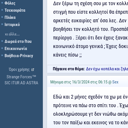
Δεν ξέρω τη σχέση σου με τον κολλη
Φόλες
Τσεκουράτα
στιγμή που είστε κολλητοί θα έπρεπε
Πλάκα
αρκετές ευκαιρίες απ' όσα λες. Δεν
Ιστορικό
βοηθήσει τον κολλητό του. Προσπάθ
κι άλλα...
περίεργα . Ξέρει ότι δεν έχεις ξανα
Δωρεά στο ftou
κοινωνικό άτομο γενικά ; Έχεις δοκ
Επικοινωνία
κάνεις πίσω ;;
Βοήθεια-Privacy
Πήγαινε στο θέμα:
Δεν έχω κοπέλα και ζηλ
Όροι χρήσης
Strange Forces™
Μήνυμα στις 16/3/2024 στις 06:15 @
Sex
SIC ITUR AD ASTRA
Εδώ και 2 μήνες σχεδόν τα χω με έν
πρότεινε να πάω στο σπίτι του . Έχ
ολοκληρώσουμε γτ δεν νιώθω ακόμα 
του τον παίξω και εκεινος να το κάν