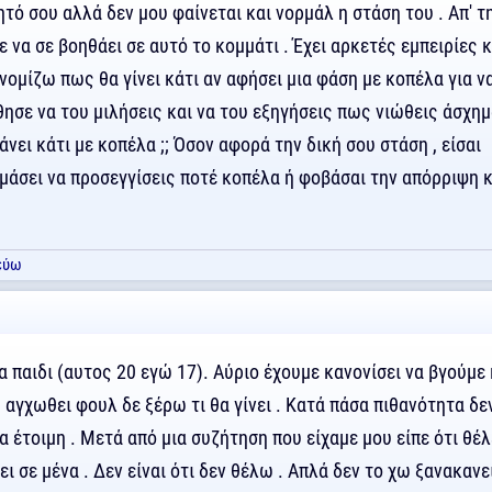
τό σου αλλά δεν μου φαίνεται και νορμάλ η στάση του . Απ' τ
 να σε βοηθάει σε αυτό το κομμάτι . Έχει αρκετές εμπειρίες κ
 νομίζω πως θα γίνει κάτι αν αφήσει μια φάση με κοπέλα για ν
ησε να του μιλήσεις και να του εξηγήσεις πως νιώθεις άσχημ
κάνει κάτι με κοπέλα ;; Όσον αφορά την δική σου στάση , είσαι
ιμάσει να προσεγγίσεις ποτέ κοπέλα ή φοβάσαι την απόρριψη κ
εύω
α παιδι (αυτος 20 εγώ 17). Αύριο έχουμε κανονίσει να βγούμε 
ω αγχωθει φουλ δε ξέρω τι θα γίνει . Κατά πάσα πιθανότητα δε
έτοιμη . Μετά από μια συζήτηση που είχαμε μου είπε ότι θέλ
ει σε μένα . Δεν είναι ότι δεν θέλω . Απλά δεν το χω ξανακανε