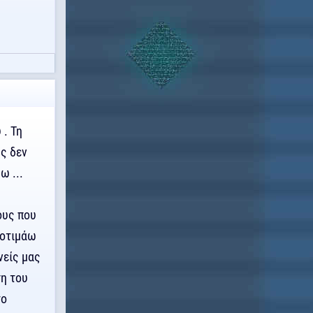
 . Τη
ς δεν
ω ...
ους που
ροτιμάω
νείς μας
ση του
το