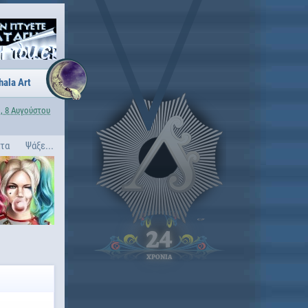
hala Art
, 8 Αυγούστου
ατα
Ψάξε...
24
ΧΡΟΝΙΑ