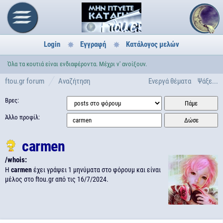
Login
Εγγραφή
Κατάλογος μελών
Όλα τα κουτιά είναι ενδιαφέροντα. Μέχρι ν' ανοίξουν.
ftou.gr forum
Αναζήτηση
Ενεργά θέματα
Ψάξε...
Βρες:
Άλλο προφίλ:
carmen
/whois:
H
carmen
έχει γράψει 1 μηνύματα στο φόρουμ και είναι
μέλος στο ftou.gr από τις
16/7/2024.