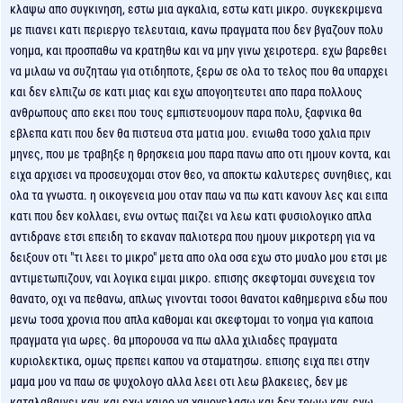
κλαψω απο συγκινηση, εστω μια αγκαλια, εστω κατι μικρο. συγκεκριμενα
με πιανει κατι περιεργο τελευταια, κανω πραγματα που δεν βγαζουν πολυ
νοημα, και προσπαθω να κρατηθω και να μην γινω χειροτερα. εχω βαρεθει
να μιλαω να συζηταω για οτιδηποτε, ξερω σε ολα το τελος που θα υπαρχει
και δεν ελπιζω σε κατι μιας και εχω απογοητευτει απο παρα πολλους
ανθρωπους απο εκει που τους εμπιστευομουν παρα πολυ, ξαφνικα θα
εβλεπα κατι που δεν θα πιστευα στα ματια μου. ενιωθα τοσο χαλια πριν
μηνες, που με τραβηξε η θρησκεια μου παρα πανω απο οτι ημουν κοντα, και
ειχα αρχισει να προσευχομαι στον θεο, να αποκτω καλυτερες συνηθιες, και
ολα τα γνωστα. η οικογενεια μου οταν παω να πω κατι κανουν λες και ειπα
κατι που δεν κολλαει, ενω οντως παιζει να λεω κατι φυσιολογικο απλα
αντιδρανε ετσι επειδη το εκαναν παλιοτερα που ημουν μικροτερη για να
δειξουν οτι "τι λεει το μικρο" μετα απο ολα οσα εχω στο μυαλο μου ετσι με
αντιμετωπιζουν, ναι λογικα ειμαι μικρο. επισης σκεφτομαι συνεχεια τον
θανατο, οχι να πεθανω, απλως γινονται τοσοι θανατοι καθημερινα εδω που
μενω τοσα χρονια που απλα καθομαι και σκεφτομαι το νοημα για καποια
πραγματα για ωρες. θα μπορουσα να πω αλλα χιλιαδες πραγματα
κυριολεκτικα, ομως πρεπει καπου να σταματησω. επισης ειχα πει στην
μαμα μου να παω σε ψυχολογο αλλα λεει οτι λεω βλακειες, δεν με
καταλαβαινει καν, και εχω καιρο να χαμογελασω και δεν τρωω καν, ενω