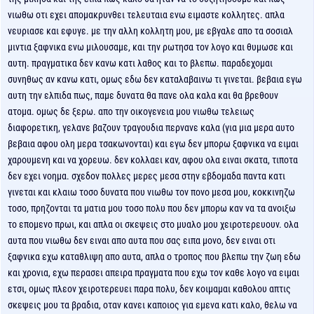
νιωθω οτι εχει απομακρυνθει τελευταια ενω ειμαστε κολλητες. απλα
νευριασε και εφυγε. με την αλλη κολλητη μου, με εβγαλε απο τα σοσιαλ
μιντια ξαφνικα ενω μιλουσαμε, και την ρωτησα τον λογο και θυμωσε και
αυτη. πραγματικα δεν κανω κατι λαθος και το βλεπω. παραδεχομαι
συνηθως αν κανω κατι, ομως εδω δεν καταλαβαινω τι γινεται. βεβαια εγω
αυτη την ελπιδα πως, παμε δυνατα θα πανε ολα καλα και θα βρεθουν
ατομα. ομως δε ξερω. απο την οικογενεια μου νιωθω τελειως
διαφορετικη, γελανε βαζουν τραγουδια περνανε καλα (για μια μερα αυτο
βεβαια αφου ολη μερα τσακωνονται) και εγω δεν μπορω ξαφνικα να ειμαι
χαρουμενη και να χορευω. δεν κολλαει καν, αφου ολα ειναι σκατα, τιποτα
δεν εχει νοημα. σχεδον πολλες μερες μεσα στην εβδομαδα παντα κατι
γινεται και κλαιω τοσο δυνατα που νιωθω τον πονο μεσα μου, κοκκινηζω
τοσο, πρηζονται τα ματια μου τοσο πολυ που δεν μπορω καν να τα ανοιξω
το επομενο πρωι, και απλα οι σκεψεις στο μυαλο μου χειροτερευουν. ολα
αυτα που νιωθω δεν ειναι απο αυτα που σας ειπα μονο, δεν ειναι οτι
ξαφνικα εχω καταθλιψη απο αυτα, απλα ο τροπος που βλεπω την ζωη εδω
και χρονια, εχω περασει απειρα πραγματα που εχω τον καθε λογο να ειμαι
ετσι, ομως πλεον χειροτερευει παρα πολυ, δεν κοιμαμαι καθολου απτις
σκεψεις μου τα βραδια, οταν κανει καποιος για εμενα κατι καλο, θελω να