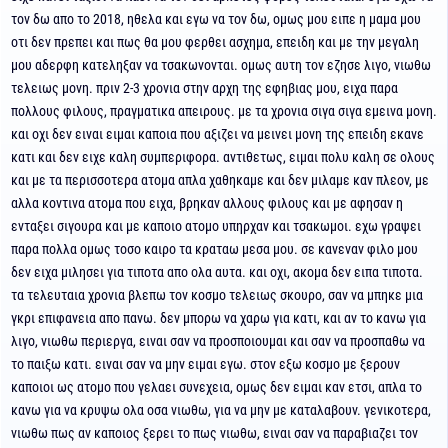
τον δω απο το 2018, ηθελα και εγω να τον δω, ομως μου ειπε η μαμα μου
οτι δεν πρεπει και πως θα μου φερθει ασχημα, επειδη και με την μεγαλη
μου αδερφη κατεληξαν να τσακωνονται. ομως αυτη τον εζησε λιγο, νιωθω
τελειως μονη. πριν 2-3 χρονια στην αρχη της εφηβιας μου, ειχα παρα
πολλους φιλους, πραγματικα απειρους. με τα χρονια σιγα σιγα εμεινα μονη.
και οχι δεν ειναι ειμαι καποια που αξιζει να μεινει μονη της επειδη εκανε
κατι και δεν ειχε καλη συμπεριφορα. αντιθετως, ειμαι πολυ καλη σε ολους
και με τα περισσοτερα ατομα απλα χαθηκαμε και δεν μιλαμε καν πλεον, με
αλλα κοντινα ατομα που ειχα, βρηκαν αλλους φιλους και με αφησαν η
ενταξει σιγουρα και με καποιο ατομο υπηρχαν και τσακωμοι. εχω γραψει
παρα πολλα ομως τοσο καιρο τα κραταω μεσα μου. σε κανεναν φιλο μου
δεν ειχα μιλησει για τιποτα απο ολα αυτα. και οχι, ακομα δεν ειπα τιποτα.
τα τελευταια χρονια βλεπω τον κοσμο τελειως σκουρο, σαν να μπηκε μια
γκρι επιφανεια απο πανω. δεν μπορω να χαρω για κατι, και αν το κανω για
λιγο, νιωθω περιεργα, ειναι σαν να προσποιουμαι και σαν να προσπαθω να
το παιξω κατι. ειναι σαν να μην ειμαι εγω. στον εξω κοσμο με ξερουν
καποιοι ως ατομο που γελαει συνεχεια, ομως δεν ειμαι καν ετσι, απλα το
κανω για να κρυψω ολα οσα νιωθω, για να μην με καταλαβουν. γενικοτερα,
νιωθω πως αν καποιος ξερει το πως νιωθω, ειναι σαν να παραβιαζει τον