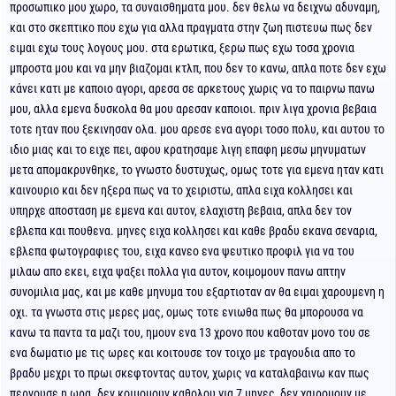
προσωπικο μου χωρο, τα συναισθηματα μου. δεν θελω να δειχνω αδυναμη,
και στο σκεπτικο που εχω για αλλα πραγματα στην ζωη πιστευω πως δεν
ειμαι εχω τους λογους μου. στα ερωτικα, ξερω πως εχω τοσα χρονια
μπροστα μου και να μην βιαζομαι κτλπ, που δεν το κανω, απλα ποτε δεν εχω
κάνει κατι με καποιο αγορι, αρεσα σε αρκετους χωρις να το παιρνω πανω
μου, αλλα εμενα δυσκολα θα μου αρεσαν καποιοι. πριν λιγα χρονια βεβαια
τοτε ηταν που ξεκινησαν ολα. μου αρεσε ενα αγορι τοσο πολυ, και αυτου το
ιδιο μιας και το ειχε πει, αφου κρατησαμε λιγη επαφη μεσω μηνυματων
μετα απομακρυνθηκε, το γνωστο δυστυχως, ομως τοτε για εμενα ηταν κατι
καινουριο και δεν ηξερα πως να το χειριστω, απλα ειχα κολλησει και
υπηρχε αποσταση με εμενα και αυτον, ελαχιστη βεβαια, απλα δεν τον
εβλεπα και πουθενα. μηνες ειχα κολλησει και καθε βραδυ εκανα σεναρια,
εβλεπα φωτογραφιες του, ειχα κανεο ενα ψευτικο προφιλ για να του
μιλαω απο εκει, ειχα ψαξει πολλα για αυτον, κοιμομουν πανω απτην
συνομιλια μας, και με καθε μηνυμα του εξαρτιοταν αν θα ειμαι χαρουμενη η
οχι. τα γνωστα στις μερες μας, ομως τοτε ενιωθα πως θα μπορουσα να
κανω τα παντα τα μαζι του, ημουν ενα 13 χρονο που καθοταν μονο του σε
ενα δωματιο με τις ωρες και κοιτουσε τον τοιχο με τραγουδια απο το
βραδυ μεχρι το πρωι σκεφτοντας αυτον, χωρις να καταλαβαινω καν πως
περνουσε η ωρα. δεν κοιμομουν καθολου για 7 μηνες, δεν χαιρομουν με