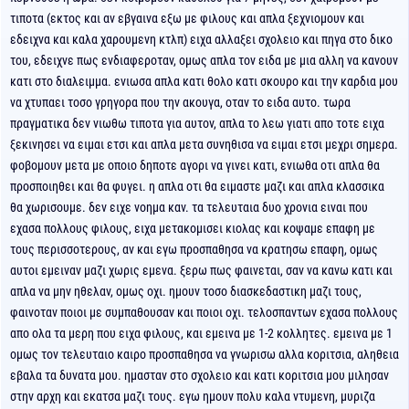
τιποτα (εκτος και αν εβγαινα εξω με φιλους και απλα ξεχνιομουν και
εδειχνα και καλα χαρουμενη κτλπ) ειχα αλλαξει σχολειο και πηγα στο δικο
του, εδειχνε πως ενδιαφεροταν, ομως απλα τον ειδα με μια αλλη να κανουν
κατι στο διαλειμμα. ενιωσα απλα κατι θολο κατι σκουρο και την καρδια μου
να χτυπαει τοσο γρηγορα που την ακουγα, οταν το ειδα αυτο. τωρα
πραγματικα δεν νιωθω τιποτα για αυτον, απλα το λεω γιατι απο τοτε ειχα
ξεκινησει να ειμαι ετσι και απλα μετα συνηθισα να ειμαι ετσι μεχρι σημερα.
φοβομουν μετα με οποιο δηποτε αγορι να γινει κατι, ενιωθα οτι απλα θα
προσποιηθει και θα φυγει. η απλα οτι θα ειμαστε μαζι και απλα κλασσικα
θα χωρισουμε. δεν ειχε νοημα καν. τα τελευταια δυο χρονια ειναι που
εχασα πολλους φιλους, ειχα μετακομισει κιολας και κοψαμε επαφη με
τους περισσοτερους, αν και εγω προσπαθησα να κρατησω επαφη, ομως
αυτοι εμειναν μαζι χωρις εμενα. ξερω πως φαινεται, σαν να κανω κατι και
απλα να μην ηθελαν, ομως οχι. ημουν τοσο διασκεδαστικη μαζι τους,
φαινοταν ποιοι με συμπαθουσαν και ποιοι οχι. τελοσπαντων εχασα πολλους
απο ολα τα μερη που ειχα φιλους, και εμεινα με 1-2 κολλητες. εμεινα με 1
ομως τον τελευταιο καιρο προσπαθησα να γνωρισω αλλα κοριτσια, αληθεια
εβαλα τα δυνατα μου. ημασταν στο σχολειο και κατι κοριτσια μου μιλησαν
στην αρχη και εκατσα μαζι τους. εγω ημουν πολυ καλα ντυμενη, μυριζα