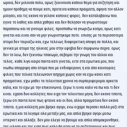
ωραια, δεν μιλουσα πολυ, ομως ξεκινουσα καποιο θεμα για συζητηση και
ημουν προθημη να πουμε κατι, προτεινα καποια πραγματα, αφηνα τον αλλον
μιλησει, και τις εκανα να γελανε καποιες φορες. δεν καταλαβαινω που
εγινε το λαθος και απλα χαθηκε και δεν θελησαν να γνωριστουμε
παραπανω και να γινουμε φιλες. προσπαθω να γνωριζω κοσμο, ομως κατι
γινεται και ειναι σαν να μην γνωριστηκαμε ποτε. επισης με τα περισσοτερα
ατομα δεν ταιριαζω καν, εχω τελειως διαφορετικη αποψη σε πολλα, και
γενικα με ατομα της ηλικιας μου στην εφηβια δεν συμφωνω συχνα. ομως
δεν το λεω, δεν ξεκιναω τσακωμο, σεβομαι την γνωμη του αλλου και
τελος. καθε λιγο καιρο παντα κατι γινεται, ειτε στα ερωτικα μου, που
νιωθω απορριψη απο ατομα που με ενδιαφερουν, η και απο καινουριες
φιλιες που τελικα τελειωνουν ασχημα χωρις καν να εχω κανει κατι
πραγματικα. εχω μαθει τα τελευταια χρονια να συμπεριφερομαι αρκετα
καλα, και το εχω με την επικοινωνια. ξερω τι ειναι καλο να πω και τι δεν
ειναι. εχασα δυο κολλητες που ειχα τον τελευταιο μηνα, δεν εκανα τιποτα,
ξερω οτι παντα λενε πως φταινε και οι δυο, αλλα πραγματικα δεν εκανα
τιποτα. η μια κολλητη μου βρηκε αγορι, ενω ειχαμε περασει πολλα μαζι στα
ερωτικα και τα λεγαμε ολα μεταξυ μας, και απλα βρηκε αγορι μεσω
ιντερνετ και αλλαξε. δεν μου ελεγε να βγουμε και απλα απομακρυνθηκε.
της μιλησα και της ειπα πως καλο θα ηταν να το συζητησουμε και πως