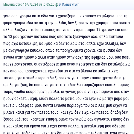
Μήνυμα στις 16/7/2024 στις 05:20 @
Θ. Κλημεντίνη
γεια σας, γραφω αυτο εδω γιατι χρειαζομαι με καποιον να μιλησω. πρωτη
φορα γραφω εδω αε αυτη την σελιδα, δεν ξερω αν την χρησιμοποιω σωστα
αλλα ελπιζω να το δει καποιος και να απαντησει. ειμαι 17 χρονων και απο
τα 13 μου χρονων πιστευω πως απο τοτε ξεκινησαν ολα. απλα πιστευω
πως εχω καταθλιψη, και φυσικα δεν το λεω ετσι απλα. εχω αλλαξει, δεν
με αναγνωριζω καθολου οπως τα προηγουμενα χρονια, και φυσικα δεν
εννοω οταν ημουν 6 αλλα οταν ημουν στην αρχη της εφηβιας μου. οσο παει
και χειροτερευει, οι αντιδρασεις μου ειναι περιεργες και δεν καταλαβαινω
καν απο που προερχονται. εχω εθιστει στο να βλεπω καταθλιπτικες
ταινιες, γιατι νιωθω ωραια δε ξερω καν γιατι. πριν καποια χρονια θα ειχα
ορεξη για ζωη, δε επεμενα για κατι και δεν θα κουραζομουν ευκολα. ομως
τωρα, νιωθω κουρασμενη με ολα. οι γονεις μου ειναι χωρισμενοι απο οταν
ημουν αρκετα μικρη, ειδαν πολλα τα ματια μου και εγω ζω με την μαμα μου
και τις 3 αδερφες μου. παντα ενιωθα περιεργα που οι φιλες μου ειχαν να
μιλανε καλα για τον πατερα τους, και εγω δεν ειχα καν πατερα, δηαδη δεν
ζουσα μαζι του. κραταμε επαφη, ομως τον νιωθω σαν αγνωστο, επισης δεν
ειναι καλος για εμενα γιατι εχει κανει πολλα. η μεγαλυτερη μου αδερφη
ειχε κανει ταξιδι να παει να τον δει αρκετες φορες τελευταια. εγω εχω να