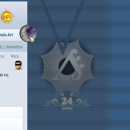
hala Art
ή, 7 Αυγούστου
ατα
Ψάξε...
πό τις
24
ΧΡΟΝΙΑ