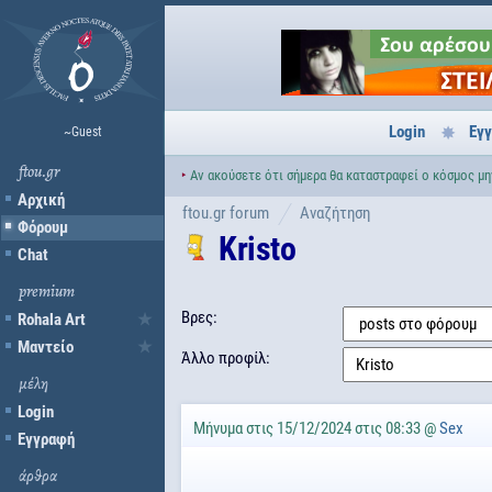
Login
Εγ
~Guest
ftou.gr
‣
Αν ακούσετε ότι σήμερα θα καταστραφεί ο κόσμος μην
Αρχική
ftou.gr forum
Αναζήτηση
Φόρουμ
Kristo
Chat
premium
Βρες:
Rohala Art
Μαντείο
Άλλο προφίλ:
μέλη
Login
Μήνυμα στις 15/12/2024 στις 08:33 @
Sex
Εγγραφή
άρθρα