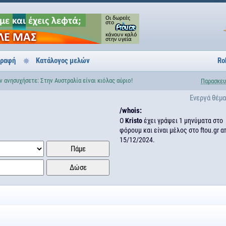
γραφή
Κατάλογος μελών
Ro
 ανησυχήσετε: Στην Αυστραλία είναι κιόλας αύριο!
Παρασκευ
Ενεργά θέμ
/whois:
Ο
Kristo
έχει γράψει 1 μηνύματα στο
φόρουμ και είναι μέλος στο ftou.gr α
15/12/2024.