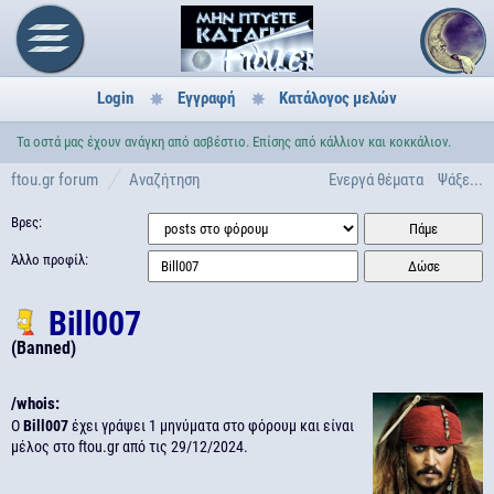
Login
Εγγραφή
Κατάλογος μελών
Τα οστά μας έχουν ανάγκη από ασβέστιο. Επίσης από κάλλιον και κοκκάλιον.
ftou.gr forum
Αναζήτηση
Ενεργά θέματα
Ψάξε...
Βρες:
Άλλο προφίλ:
Bill007
(Banned)
/whois:
Ο
Bill007
έχει γράψει 1 μηνύματα στο φόρουμ και είναι
μέλος στο ftou.gr από τις
29/12/2024.