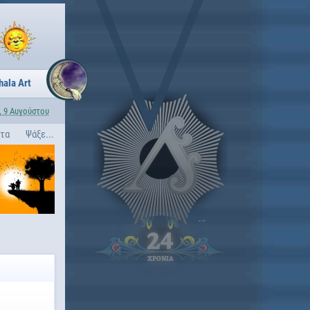
hala Art
, 9 Αυγούστου
ατα
Ψάξε...
24
ΧΡΟΝΙΑ