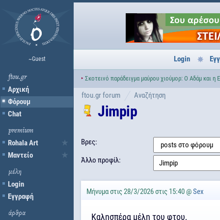
Login
Εγ
~Guest
ftou.gr
‣
Σκοτεινό παράδειγμα μαύρου χιούμορ: Ο Αδάμ και η 
Αρχική
ftou.gr forum
Αναζήτηση
Φόρουμ
Jimpip
Chat
premium
Βρες:
Rohala Art
Μαντείο
Άλλο προφίλ:
μέλη
Login
Μήνυμα στις 28/3/2026 στις 15:40 @
Sex
Εγγραφή
άρθρα
Καλησπέρα μέλη του φτου,