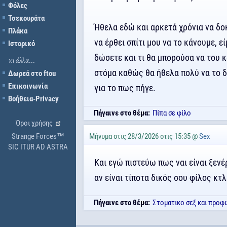
Φόλες
Τσεκουράτα
Ήθελα εδώ και αρκετά χρόνια να δο
Πλάκα
να έρθει σπίτι μου να το κάνουμε, ε
Ιστορικό
δώσετε και τι θα μπορούσα να του κ
κι άλλα...
στόμα καθώς θα ήθελα πολύ να το 
Δωρεά στο ftou
Επικοινωνία
για το πως πήγε.
Βοήθεια-Privacy
Πήγαινε στο θέμα:
Πίπα σε φίλο
Όροι χρήσης
Strange Forces™
Μήνυμα στις 28/3/2026 στις 15:35 @
Sex
SIC ITUR AD ASTRA
Και εγώ πιστεύω πως ναι είναι ξενέ
αν είναι τίποτα δικός σου φίλος κ
Πήγαινε στο θέμα:
Στοματικο σεξ και προφ