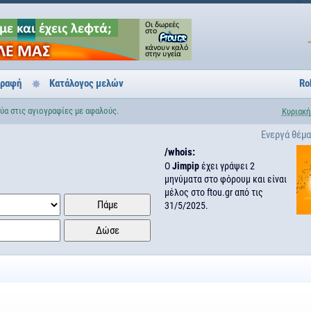
γραφή
Κατάλογος μελών
Ro
Εύα στις αγιογραφίες με αφαλούς.
Κυριακή
Ενεργά θέμ
/whois:
Ο
Jimpip
έχει γράψει 2
μηνύματα στο φόρουμ και είναι
μέλος στο ftou.gr από τις
31/5/2025.