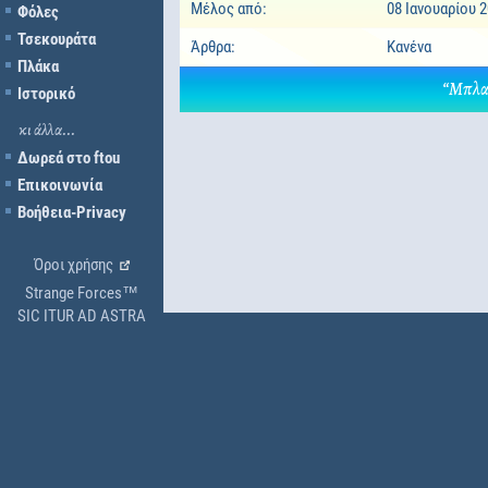
Μέλος από:
08 Ιανουαρίου 
Φόλες
Τσεκουράτα
Άρθρα:
Κανένα
Πλάκα
“Μπλα 
Ιστορικό
κι άλλα...
Δωρεά στο ftou
Επικοινωνία
Βοήθεια-Privacy
Όροι χρήσης
Strange Forces™
SIC ITUR AD ASTRA