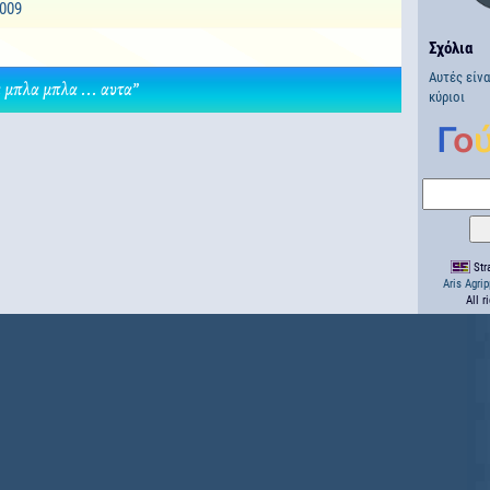
2009
Σχόλια
Αυτές είνα
μπλα μπλα ... αυτα”
κύριοι
Stra
Aris Agri
All r