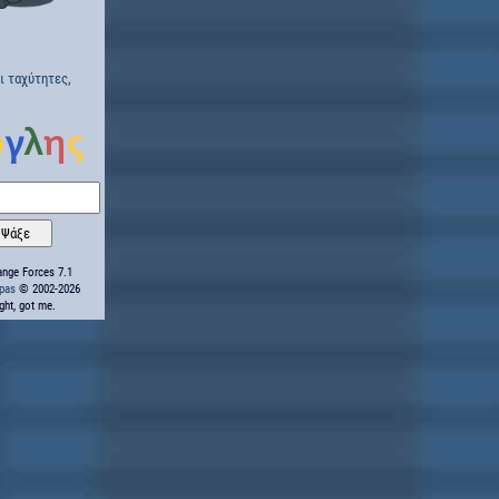
ι ταχύτητες,
nge Forces 7.1
ppas
© 2002-2026
ight, got me.