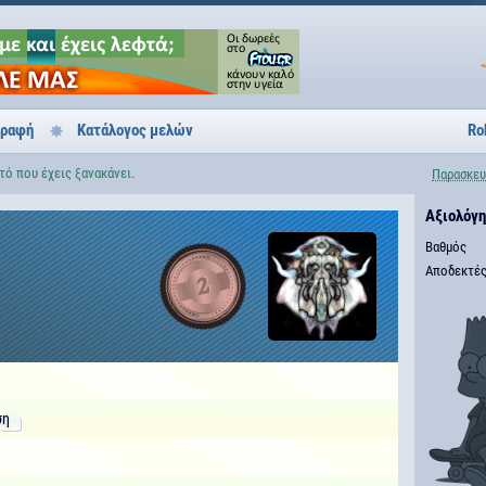
γραφή
Κατάλογος μελών
Ro
τό που έχεις ξανακάνει.
Παρασκευ
Αξιολόγ
Βαθμός
Αποδεκτές
2
ση