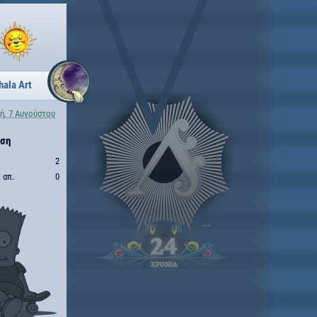
hala Art
ή, 7 Αυγούστου
ηση
2
 απ.
0
24
ΧΡΟΝΙΑ