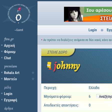
Login
Εγ
~Guest
ftou.gr
‣
Αν πρέπει να διαλέξεις ανάμεσα σε δύο κακά, κάνε αυ
Αρχική
Φόρουμ
ΣΤΕΊΛΕ ΔΏΡΟ
Chat
johnny
premium
Rohala Art
Μαντείο
μέλη
Περιοχή:
Ελλάδα
Login
Μηνύματα φόρουμ:
6
Αναζήτη
Εγγραφή
Αποδεκτές απαντήσεις:
0
άρθρα