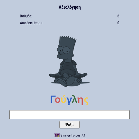
Αξιολόγηση
Βαθμός
6
Αποδεκτές απ.
0
Strange Forces 7.1