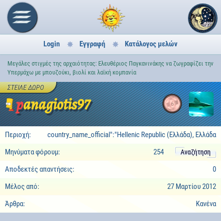
Login
Εγγραφή
Κατάλογος μελών
Μεγάλες στιγμές της αρχαιότητας: Ελευθέριος Παγκανινάκης να ζωγραφίζει την
Υπερμάχω με μπουζούκι, βιολί και λαϊκή κομπανία
ΣΤΕΊΛΕ ΔΏΡΟ
panagiotis97
6
Περιοχή:
country_name_official":"Hellenic Republic (Ελλάδα), Ελλάδα
Μηνύματα φόρουμ:
254
Αναζήτηση
Αποδεκτές απαντήσεις:
0
Μέλος από:
27 Μαρτίου 2012
Άρθρα:
Κανένα