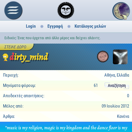
Login
Εγγραφή
Κατάλογος μελών
Ειδικός: Ένας που έρχεται από άλλο μέρος και δείχνει σλάιντς.
ΣΤΕΊΛΕ ΔΏΡΟ
dirty_mind
4
Περιοχή:
Αθήνα, Ελλάδα
Μηνύματα φόρουμ:
61
Αναζήτηση
Αποδεκτές απαντήσεις:
0
Μέλος από:
09 Ιουλίου 2012
Άρθρα:
Κανένα
“music is my religion, magic is my kingdom and the dance floor is my