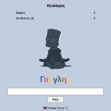
Αξιολόγηση
Βαθμός
4
Αποδεκτές απ.
0
Strange Forces 7.1