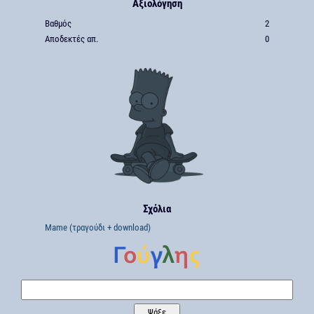
Αξιολόγηση
Βαθμός
2
Αποδεκτές απ.
0
Σχόλια
Mame (τραγούδι + download)