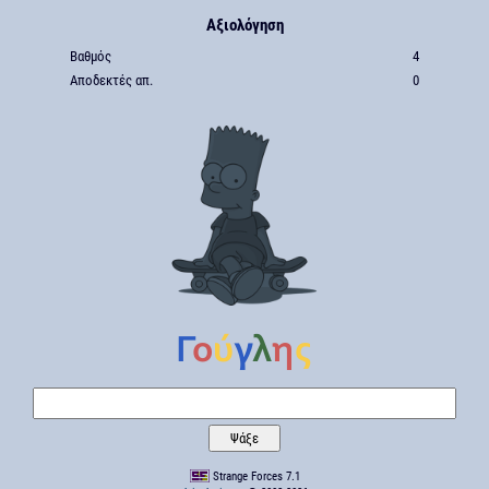
Αξιολόγηση
Βαθμός
4
Αποδεκτές απ.
0
Strange Forces 7.1