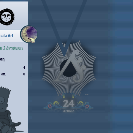
hala Art
ή, 7 Αυγούστου
ηση
4
 απ.
0
24
ΧΡΟΝΙΑ