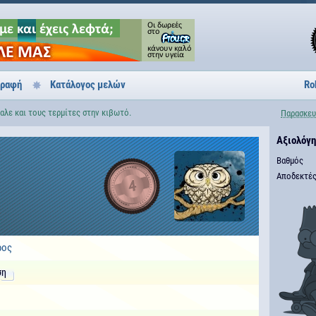
γραφή
Κατάλογος μελών
Ro
αλε και τους τερμίτες στην κιβωτό.
Παρασκευ
Αξιολόγ
Βαθμός
Αποδεκτές
4
ρος
ση