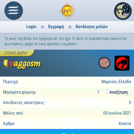
Login
Εγγραφή
Κατάλογος μελών
Το φως ταξιδεύει πιο γρήγορα απ' τον ήχο. Γι' αυτό οι περισσότεροι φαίνονται
φωτισμένοι, μέχρι να τους ακούσεις να μιλάνε.
ΣΤΕΊΛΕ ΔΏΡΟ
vaggosm
2
Περιοχή:
Μαρούσι, Ελλάδα
Μηνύματα φόρουμ:
7
Αναζήτηση
Αποδεκτές απαντήσεις:
0
Μέλος από:
03 Ιουλίου 2021
Άρθρα:
Κανένα