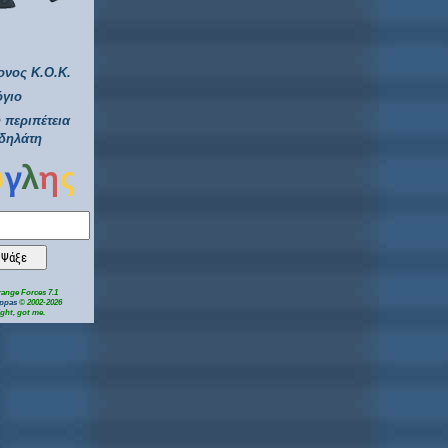
νος Κ.Ο.Κ.
όγιο
 περιπέτεια
δηλάτη
ange Forces 7.1
ippas
© 2002-2026
right, got me.