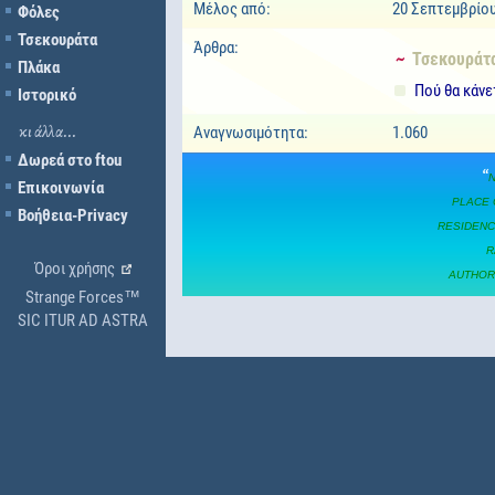
Μέλος από:
20 Σεπτεμβρίου
Φόλες
Τσεκουράτα
Άρθρα:
~ Τσεκουράτ
Πλάκα
Πού θα κάνε
Ιστορικό
Αναγνωσιμότητα:
1.060
κι άλλα...
Δωρεά στο ftou
“
Επικοινωνία
PLACE O
Βοήθεια-Privacy
RESIDENC
R
Όροι χρήσης
AUTHORI
Strange Forces™
SIC ITUR AD ASTRA