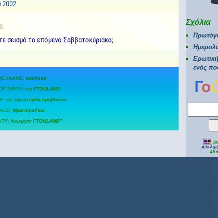
 2002
Σχόλια
α:
Πρωτόγο
τε σεισμό το επόμενο Σαββατοκύριακο;
Ημερολ
Ερωτική
ενός πο
NICKNAME:
mortissa
F BIRTH: city
FTOULAND
E:
εις την σπηλια προβατίνα
ACE:
MparmpaFtou
TY: Νομαρχία
FTOULAND”
Str
Aris Agr
All 