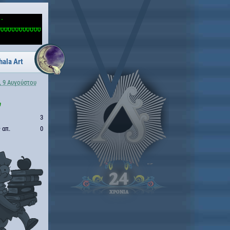
hala Art
, 9 Αυγούστου
η
3
 απ.
0
24
ΧΡΟΝΙΑ