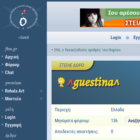
Login
Εγ
~Guest
ftou.gr
‣
29A, ο δεκαεξαδικός αριθμός του Θηρίου.
Αρχική
Φόρουμ
ΣΤΕΊΛΕ ΔΏΡΟ
Chat
^guestina^
premium
Rohala Art
Μαντείο
μέλη
Περιοχή:
Ελλάδα
Login
Μηνύματα φόρουμ:
136
Αναζή
Εγγραφή
Αποδεκτές απαντήσεις:
0
άρθρα