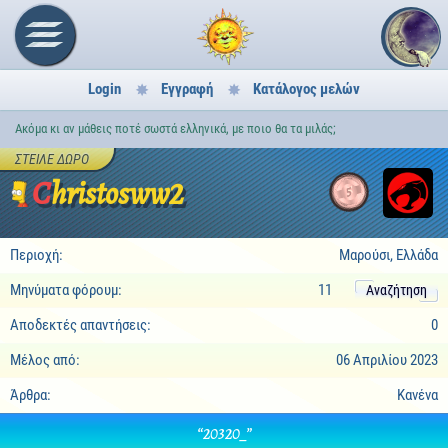
Login
Εγγραφή
Κατάλογος μελών
Ακόμα κι αν μάθεις ποτέ σωστά ελληνικά, με ποιο θα τα μιλάς;
ΣΤΕΊΛΕ ΔΏΡΟ
Christosww2
5
Περιοχή:
Μαρούσι, Ελλάδα
Μηνύματα φόρουμ:
11
Αναζήτηση
Αποδεκτές απαντήσεις:
0
Μέλος από:
06 Απριλίου 2023
Άρθρα:
Κανένα
“20320_”