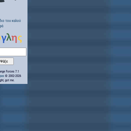
διο του καλού
ρά
nge Forces 7.1
ppas
© 2002-2026
ight, got me.