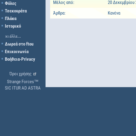
Μέλος από:
20 Δεκεμβρίου 
Φόλες
Τσεκουράτα
Άρθρα:
Κανένα
Πλάκα
Ιστορικό
κι άλλα...
Δωρεά στο ftou
Επικοινωνία
Βοήθεια-Privacy
Όροι χρήσης
Strange Forces™
SIC ITUR AD ASTRA