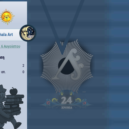
hala Art
 6 Αυγούστου
ηση
2
 απ.
0
24
ΧΡΟΝΙΑ