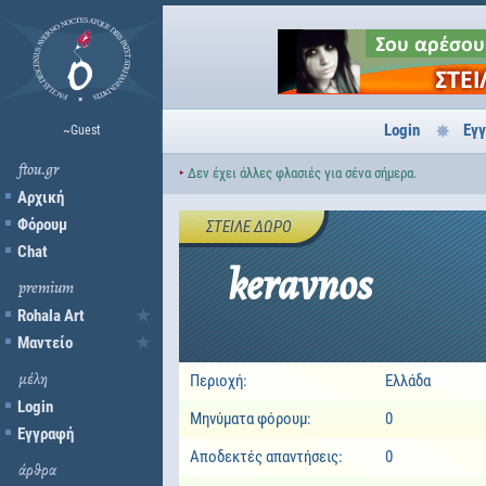
Login
Εγ
~Guest
ftou.gr
‣
Δεν έχει άλλες φλασιές για σένα σήμερα.
Αρχική
Φόρουμ
ΣΤΕΊΛΕ ΔΏΡΟ
Chat
keravnos
premium
Rohala Art
Μαντείο
μέλη
Περιοχή:
Ελλάδα
Login
Μηνύματα φόρουμ:
0
Εγγραφή
Αποδεκτές απαντήσεις:
0
άρθρα