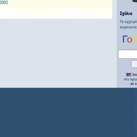
2002
Σχόλια
Το εγχειρί
κομπιουτε
Stra
Aris Agri
All r