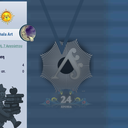
hala Art
ή, 7 Αυγούστου
ηση
4
 απ.
0
24
ΧΡΟΝΙΑ