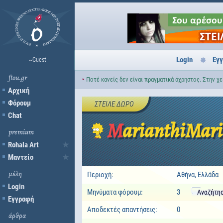
Login
Εγ
~Guest
ftou.gr
‣
Ποτέ κανείς δεν είναι πραγματικά άχρηστος. Στην χ
Αρχική
Φόρουμ
ΣΤΕΊΛΕ ΔΏΡΟ
Chat
MarianthiMar
premium
Rohala Art
Μαντείο
μέλη
Περιοχή:
Αθήνα, Ελλάδα
Login
Μηνύματα φόρουμ:
3
Αναζήτη
Εγγραφή
Αποδεκτές απαντήσεις:
0
άρθρα