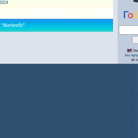
2024
“Marianthi”
Stra
Aris Agri
All r