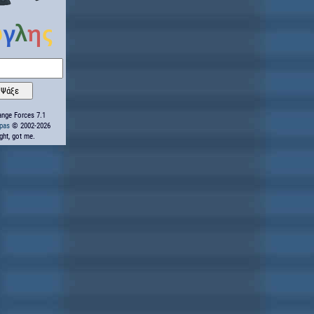
nge Forces 7.1
ppas
© 2002-2026
ight, got me.