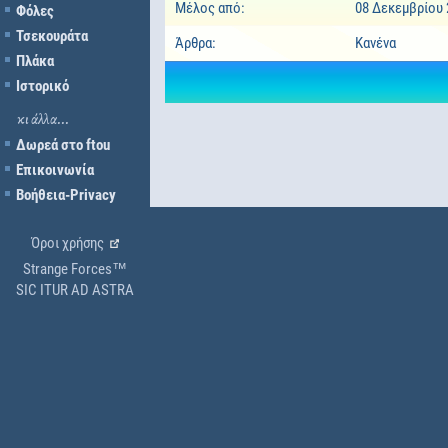
Μέλος από:
08 Δεκεμβρίου 
Φόλες
Τσεκουράτα
Άρθρα:
Κανένα
Πλάκα
Ιστορικό
κι άλλα...
Δωρεά στο ftou
Επικοινωνία
Βοήθεια-Privacy
Όροι χρήσης
Strange Forces™
SIC ITUR AD ASTRA