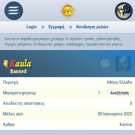
Login
Εγγραφή
Κατάλογος μελών
Σκοτεινό παράδειγμα μαύρου χιούμορ: Οι άγγελοι: ξανθοί, γαλανομάτηδες,
άτριχοι γκόμενοι. Οι δαίμονες: μαύροι, κακάσχημοι, τρομακτικοί και γύφτοι
Kaula
4
Banned
Περιοχή:
Αθήνα, Ελλάδα
Μηνύματα φόρουμ:
1
Αναζήτηση
Αποδεκτές απαντήσεις:
0
Μέλος από:
09 Ιανουαρίου 2025
Άρθρα:
Κανένα