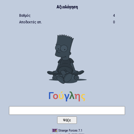
Αξιολόγηση
Βαθμός
4
Αποδεκτές απ.
0
Strange Forces 7.1