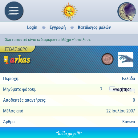
Login
Εγγραφή
Κατάλογος μελών
Όλα τα κουτιά είναι ενδιαφέροντα. Μέχρι ν' ανοίξουν.
ΣΤΕΊΛΕ ΔΏΡΟ
arkas
2
Περιοχή:
Ελλάδα
Μηνύματα φόρουμ:
7
Αναζήτηση
Αποδεκτές απαντήσεις:
0
Μέλος από:
22 Ιουλίου 2007
Άρθρα:
Κανένα
“hello guys!!!”