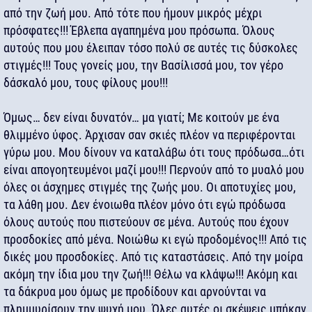
από την ζωή μου. Από τότε που ήμουν μικρός μέχρι
πρόσφατες!!! Έβλεπα αγαπημένα μου πρόσωπα. Όλους
αυτούς που μου έλειπαν τόσο πολύ σε αυτές τις δύσκολες
στιγμές!!! Τους γονείς μου, την Βασίλισσά μου, τον γέρο
δάσκαλό μου, τους φίλους μου!!!
Όμως… δεν είναι δυνατόν… μα γιατί; Με κοιτούν με ένα
θλιμμένο ύφος. Άρχισαν σαν σκιές πλέον να περιφέρονται
γύρω μου. Μου δίνουν να καταλάβω ότι τους πρόδωσα…ότι
είναι απογοητευμένοι μαζί μου!!! Περνούν από το μυαλό μου
όλες οι άσχημες στιγμές της ζωής μου. Οι αποτυχίες μου,
τα λάθη μου. Δεν ένοιωθα πλέον μόνο ότι εγώ πρόδωσα
όλους αυτούς που πιστεύουν σε μένα. Αυτούς που έχουν
προσδοκίες από μένα. Νοιώθω κι εγώ προδομένος!!! Από τις
δικές μου προσδοκίες. Από τις καταστάσεις. Από την μοίρα
ακόμη την ίδια μου την ζωή!!! Θέλω να κλάψω!!! Ακόμη και
τα δάκρυα μου όμως με προδίδουν και αρνούνται να
πλημμυρίσουν την ψυχή μου. Όλες αυτές οι σκέψεις μπήκαν