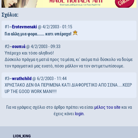
Σχόλια:
#1~
Erotevmenaki
@ 4/2/2003 - 01:15
Για αλλη μια φορα...... κατι υπέροχο!
#2~
σουπιά
@ 4/2/2003 - 09:33
Υπέροχο και τόσο αληθινό!
Δύσκολο πράγμα η ματιά προς τα μέσα, κι' ακόμα πιό δύσκολο να δούμε
τον πραγματικό μας ευατό, πόσο μάλλον να τον αντιμετωπίσουμε.
#3~
wrathchild
@ 6/2/2003 - 11:44
XΡΗΣΤΑΚΟ ΔΕΝ ΘΑ ΠΕΡΙΜΕΝΑ ΚΑΤΙ ΔΙΑΦΟΡΕΤΙΚΟ ΑΠΟ ΣΕΝΑ....KEEP
UP THE GOOD WORK MAN!!!!
Για να γράψεις σχόλιο στο άρθρο πρέπει να είσαι
μέλος του site
και να
έχεις κάνει
login
.
LION_KING