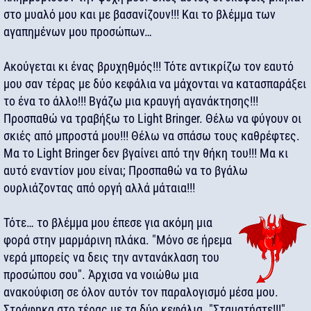
στο μυαλό μου και με βασανίζουν!!! Και το βλέμμα των
αγαπημένων μου προσώπων…
Ακούγεται κι ένας βρυχηθμός!!! Τότε αντικρίζω τον εαυτό
μου σαν τέρας με δύο κεφάλια να μάχονται να κατασπαράξει
το ένα το άλλο!!! Βγάζω μια κραυγή αγανάκτησης!!!
Προσπαθώ να τραβήξω το Light Bringer. Θέλω να φύγουν οι
σκιές από μπροστά μου!!! Θέλω να σπάσω τους καθρέφτες.
Μα το Light Bringer δεν βγαίνει από την θήκη του!!! Μα κι
αυτό εναντίον μου είναι; Προσπαθώ να το βγάλω
ουρλιάζοντας από οργή αλλά μάταια!!!
Τότε… το βλέμμα μου έπεσε για ακόμη μια
φορά στην μαρμάρινη πλάκα. "Μόνο σε ήρεμα
νερά μπορείς να δεις την αντανάκλαση του
προσώπου σου". Άρχισα να νοιώθω μια
ανακούφιση σε όλον αυτόν τον παραλογισμό μέσα μου.
Στράφηκα στο τέρας με τα δύο κεφάλια. "Σταματήστε!!!"