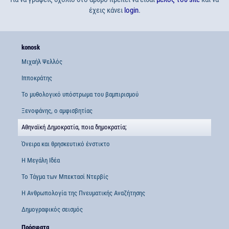
έχεις κάνει
login
.
konosk
Μιχαήλ Ψελλός
Ιπποκράτης
Το μυθολογικό υπόστρωμα του βαμπιρισμού
Ξενοφάνης, ο αμφισβητίας
Αθηναϊκή Δημοκρατία, ποια δημοκρατία;
Όνειρα και θρησκευτικό ένστικτο
Η Μεγάλη Ιδέα
Το Τάγμα των Μπεκτασί Ντερβίς
Η Ανθρωπολογία της Πνευματικής Αναζήτησης
Δημογραφικός σεισμός
Πρόσφατα