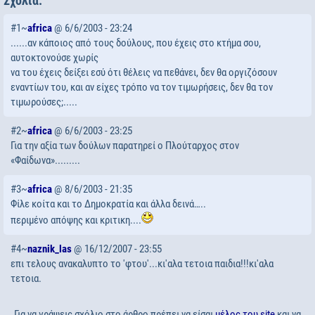
Σχόλια:
#1~
africa
@ 6/6/2003 - 23:24
......αν κάποιος από τους δούλους, που έχεις στο κτήμα σου,
αυτοκτονούσε χωρίς
να του έχεις δείξει εσύ ότι θέλεις να πεθάνει, δεν θα οργιζόσουν
εναντίων του, και αν είχες τρόπο να τον τιμωρήσεις, δεν θα τον
τιμωρούσες;.....
#2~
africa
@ 6/6/2003 - 23:25
Για την αξία των δούλων παρατηρεί ο Πλούταρχος στον
«Φαίδωνα».........
#3~
africa
@ 8/6/2003 - 21:35
Φίλε κοίτα και το Δημοκρατία και άλλα δεινά…..
περιμένο απόψης και κριτικη....
#4~
naznik_las
@ 16/12/2007 - 23:55
επι τελους ανακαλυπτο το 'φτου'...κι'αλα τετοια παιδια!!!κι'αλα
τετοια.
Για να γράψεις σχόλιο στο άρθρο πρέπει να είσαι
μέλος του site
και να