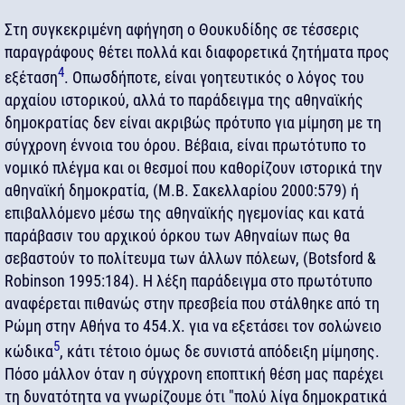
Στη συγκεκριμένη αφήγηση ο Θουκυδίδης σε τέσσερις
παραγράφους θέτει πολλά και διαφορετικά ζητήματα προς
4
εξέταση
. Οπωσδήποτε, είναι γοητευτικός ο λόγος του
αρχαίου ιστορικού, αλλά το παράδειγμα της αθηναϊκής
δημοκρατίας δεν είναι ακριβώς πρότυπο για μίμηση με τη
σύγχρονη έννοια του όρου. Βέβαια, είναι πρωτότυπο το
νομικό πλέγμα και οι θεσμοί που καθορίζουν ιστορικά την
αθηναϊκή δημοκρατία, (Μ.Β. Σακελλαρίου 2000:579) ή
επιβαλλόμενο μέσω της αθηναϊκής ηγεμονίας και κατά
παράβασιν του αρχικού όρκου των Αθηναίων πως θα
σεβαστούν το πολίτευμα των άλλων πόλεων, (Βotsford &
Robinson 1995:184). Η λέξη παράδειγμα στο πρωτότυπο
αναφέρεται πιθανώς στην πρεσβεία που στάλθηκε από τη
Ρώμη στην Αθήνα το 454.Χ. για να εξετάσει τον σολώνειο
5
κώδικα
, κάτι τέτοιο όμως δε συνιστά απόδειξη μίμησης.
Πόσο μάλλον όταν η σύγχρονη εποπτική θέση μας παρέχει
τη δυνατότητα να γνωρίζουμε ότι "πολύ λίγα δημοκρατικά