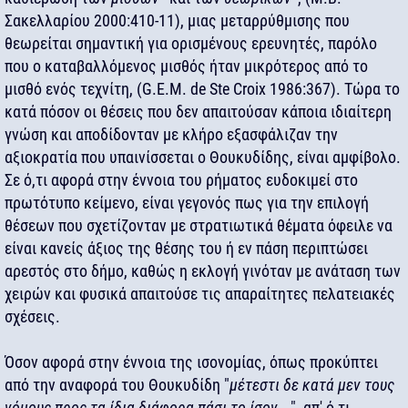
Σακελλαρίου 2000:410-11), μιας μεταρρύθμισης που
θεωρείται σημαντική για ορισμένους ερευνητές, παρόλο
που ο καταβαλλόμενος μισθός ήταν μικρότερος από το
μισθό ενός τεχνίτη, (G.E.M. de Ste Croix 1986:367). Τώρα το
κατά πόσον οι θέσεις που δεν απαιτούσαν κάποια ιδιαίτερη
γνώση και αποδίδονταν με κλήρο εξασφάλιζαν την
αξιοκρατία που υπαινίσσεται ο Θουκυδίδης, είναι αμφίβολο.
Σε ό,τι αφορά στην έννοια του ρήματος ευδοκιμεί στο
πρωτότυπο κείμενο, είναι γεγονός πως για την επιλογή
θέσεων που σχετίζονταν με στρατιωτικά θέματα όφειλε να
είναι κανείς άξιος της θέσης του ή εν πάση περιπτώσει
αρεστός στο δήμο, καθώς η εκλογή γινόταν με ανάταση των
χειρών και φυσικά απαιτούσε τις απαραίτητες πελατειακές
σχέσεις.
Όσον αφορά στην έννοια της ισονομίας, όπως προκύπτει
από την αναφορά του Θουκυδίδη "
μέτεστι δε κατά μεν τους
νόμους προς τα ίδια διάφορα πάσι το ίσον
...", απ' ό,τι