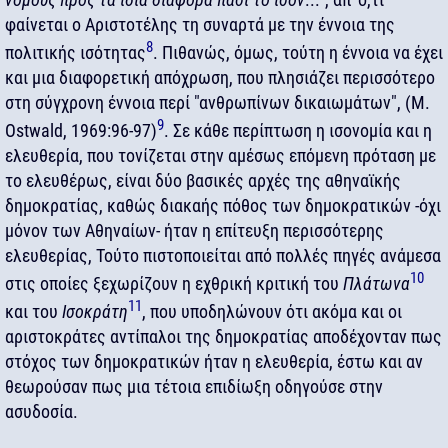
φαίνεται ο Αριστοτέλης τη συναρτά με την έννοια της
8
πολιτικής ισότητας
. Πιθανώς, όμως, τούτη η έννοια να έχει
και μια διαφορετική απόχρωση, που πλησιάζει περισσότερο
στη σύγχρονη έννοια περί "ανθρωπίνων δικαιωμάτων", (Μ.
9
Ostwald, 1969:96-97)
. Σε κάθε περίπτωση η ισονομία και η
ελευθερία, που τονίζεται στην αμέσως επόμενη πρόταση με
το ελευθέρως, είναι δύο βασικές αρχές της αθηναϊκής
δημοκρατίας, καθώς διακαής πόθος των δημοκρατικών -όχι
μόνον των Αθηναίων- ήταν η επίτευξη περισσότερης
ελευθερίας, Τούτο πιστοποιείται από πολλές πηγές ανάμεσα
10
στις οποίες ξεχωρίζουν η εχθρική κριτική του
Πλάτωνα
11
και του
Ισοκράτη
, που υποδηλώνουν ότι ακόμα και οι
αριστοκράτες αντίπαλοι της δημοκρατίας αποδέχονταν πως
στόχος των δημοκρατικών ήταν η ελευθερία, έστω και αν
θεωρούσαν πως μια τέτοια επιδίωξη οδηγούσε στην
ασυδοσία.