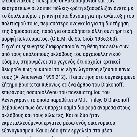
Μεσσηνιακούς Πολέμους οι Λακεδαιμόνιοι και των
εκστρατειών οι λοιπές πόλεις-κράτη εξασφάλιζαν άνετα με
το δουλεμπόριο την κινητήρια δύναμη για την ανάπτυξη του
πολιτισμού τους, περισσότερο αναγκαία για τη διατήρηση
της δημοκρατίας, παρά για οποιαδήποτε άλλη συντηρητική
μορφή πολιτεύματος, (G.E.M. de Ste Croix 1986:360).
Συχνά οι ερευνητές διαφοροποιούν τη θέση των ειλώτων
από τους υπόλοιπους σκλάβους του αρχαιοελληνικού
κόσμου, στηριγμένοι στο γεγονός ότι αρχαίοι κριτικοί
θεωρούν πως οι κύριοί τους είχαν λιγότερη εξουσία πάνω
τους (A. Andrewes 1999:212). Η απάντηση στο συγκεκριμένο
ζήτημα βρίσκεται πιθανώς σε ένα άρθρο του Diakonoff,
επιφανούς ασσυριολόγου του πανεπιστημίου του
Λένινγκραντ το oποίο παραθέτει ο M.I. Finley. Ο Diakonoff
βεβαιώνει πως δεν υπάρχει καμία διαφορά ανάμεσα στους
σκλάβους και τους είλωτες, Και οι δύο ήταν
εκμεταλλευόμενοι εργάτες μέσω ενός οικονομικού
εξαναγκασμού. Και οι δύο ήταν εργαλεία στα μέσα