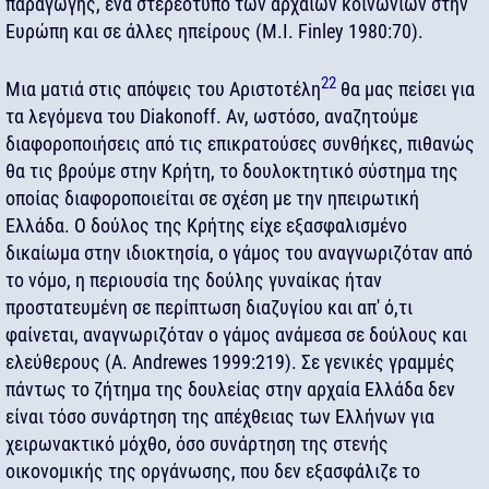
παραγωγής, ένα στερεότυπο των αρχαίων κοινωνιών στην
Ευρώπη και σε άλλες ηπείρους (M.I. Finley 1980:70).
22
Μια ματιά στις απόψεις του Αριστοτέλη
θα μας πείσει για
τα λεγόμενα του Diakonoff. Αν, ωστόσο, αναζητούμε
διαφοροποιήσεις από τις επικρατούσες συνθήκες, πιθανώς
θα τις βρούμε στην Κρήτη, το δουλοκτητικό σύστημα της
οποίας διαφοροποιείται σε σχέση με την ηπειρωτική
Ελλάδα. Ο δούλος της Κρήτης είχε εξασφαλισμένο
δικαίωμα στην ιδιοκτησία, ο γάμος του αναγνωριζόταν από
το νόμο, η περιουσία της δούλης γυναίκας ήταν
προστατευμένη σε περίπτωση διαζυγίου και απ' ό,τι
φαίνεται, αναγνωριζόταν ο γάμος ανάμεσα σε δούλους και
ελεύθερους (A. Andrewes 1999:219). Σε γενικές γραμμές
πάντως το ζήτημα της δουλείας στην αρχαία Ελλάδα δεν
είναι τόσο συνάρτηση της απέχθειας των Ελλήνων για
χειρωνακτικό μόχθο, όσο συνάρτηση της στενής
οικονομικής της οργάνωσης, που δεν εξασφάλιζε το