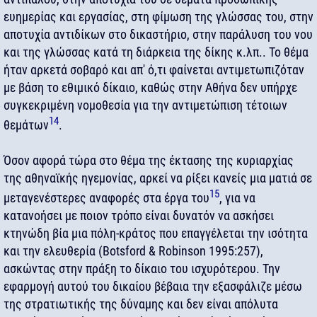
ευημερίας και εργασίας, στη φίμωση της γλώσσας του, στην
αποτυχία αντιδίκων στο δικαστήριο, στην παράλυση του νου
και της γλώσσας κατά τη διάρκεια της δίκης κ.λπ.. Το θέμα
ήταν αρκετά σοβαρό και απ' ό,τι φαίνεται αντιμετωπιζόταν
με βάση το εθιμικό δίκαιο, καθώς στην Αθήνα δεν υπήρχε
συγκεκριμένη νομοθεσία για την αντιμετώπιση τέτοιων
14
θεμάτων
.
Όσον αφορά τώρα στο θέμα της έκτασης της κυριαρχίας
της αθηναϊκής ηγεμονίας, αρκεί να ρίξει κανείς μια ματιά σε
15
μεταγενέστερες αναφορές στα έργα του
, για να
κατανοήσει με ποιον τρόπο είναι δυνατόν να ασκήσει
κτηνώδη βία μια πόλη-κράτος που επαγγέλεται την ισότητα
και την ελευθερία (Βotsford & Robinson 1995:257),
ασκώντας στην πράξη το δίκαιο του ισχυρότερου. Την
εφαρμογή αυτού του δικαίου βέβαια την εξασφάλιζε μέσω
της στρατιωτικής της δύναμης και δεν είναι απόλυτα