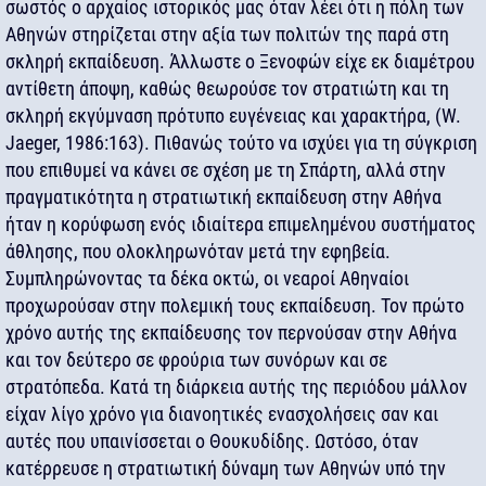
σωστός ο αρχαίος ιστορικός μας όταν λέει ότι η πόλη των
Αθηνών στηρίζεται στην αξία των πολιτών της παρά στη
σκληρή εκπαίδευση. Άλλωστε ο Ξενοφών είχε εκ διαμέτρου
αντίθετη άποψη, καθώς θεωρούσε τον στρατιώτη και τη
σκληρή εκγύμναση πρότυπο ευγένειας και χαρακτήρα, (W.
Jaeger, 1986:163). Πιθανώς τούτο να ισχύει για τη σύγκριση
που επιθυμεί να κάνει σε σχέση με τη Σπάρτη, αλλά στην
πραγματικότητα η στρατιωτική εκπαίδευση στην Αθήνα
ήταν η κορύφωση ενός ιδιαίτερα επιμελημένου συστήματος
άθλησης, που ολοκληρωνόταν μετά την εφηβεία.
Συμπληρώνοντας τα δέκα οκτώ, οι νεαροί Αθηναίοι
προχωρούσαν στην πολεμική τους εκπαίδευση. Τον πρώτο
χρόνο αυτής της εκπαίδευσης τον περνούσαν στην Αθήνα
και τον δεύτερο σε φρούρια των συνόρων και σε
στρατόπεδα. Κατά τη διάρκεια αυτής της περιόδου μάλλον
είχαν λίγο χρόνο για διανοητικές ενασχολήσεις σαν και
αυτές που υπαινίσσεται ο Θουκυδίδης. Ωστόσο, όταν
κατέρρευσε η στρατιωτική δύναμη των Αθηνών υπό την