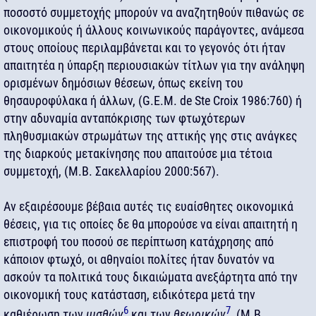
ποσοστό συμμετοχής μπορούν να αναζητηθούν πιθανώς σε
οικονομικούς ή άλλους κοινωνικούς παράγοντες, ανάμεσα
στους οποίους περιλαμβάνεται και το γεγονός ότι ήταν
απαιτητέα η ύπαρξη περιουσιακών τίτλων για την ανάληψη
ορισμένων δημόσιων θέσεων, όπως εκείνη του
θησαυροφύλακα ή άλλων, (G.E.M. de Ste Croix 1986:760) ή
στην αδυναμία ανταπόκρισης των φτωχότερων
πληθυσμιακών στρωμάτων της αττικής γης στις ανάγκες
της διαρκούς μετακίνησης που απαιτούσε μια τέτοια
συμμετοχή, (Μ.Β. Σακελλαρίου 2000:567).
Αν εξαιρέσουμε βέβαια αυτές τις ευαίσθητες οικονομικά
θέσεις, για τις οποίες δε θα μπορούσε να είναι απαιτητή η
επιστροφή του ποσού σε περίπτωση κατάχρησης από
κάποιον φτωχό, οι αθηναίοι πολίτες ήταν δυνατόν να
ασκούν τα πολιτικά τους δικαιώματα ανεξάρτητα από την
οικονομική τους κατάσταση, ειδικότερα μετά την
6
7
καθιέρωση των
μισθών
και των
θεωρικών
, (Μ.Β.