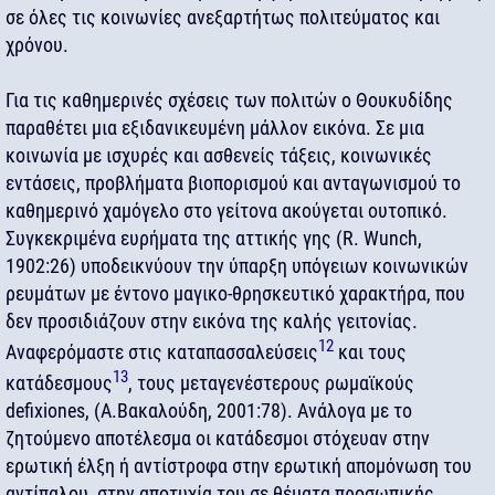
σε όλες τις κοινωνίες ανεξαρτήτως πολιτεύματος και
χρόνου.
Για τις καθημερινές σχέσεις των πολιτών ο Θουκυδίδης
παραθέτει μια εξιδανικευμένη μάλλον εικόνα. Σε μια
κοινωνία με ισχυρές και ασθενείς τάξεις, κοινωνικές
εντάσεις, προβλήματα βιοπορισμού και ανταγωνισμού το
καθημερινό χαμόγελο στο γείτονα ακούγεται ουτοπικό.
Συγκεκριμένα ευρήματα της αττικής γης (R. Wunch,
1902:26) υποδεικνύουν την ύπαρξη υπόγειων κοινωνικών
ρευμάτων με έντονο μαγικο-θρησκευτικό χαρακτήρα, που
δεν προσιδιάζουν στην εικόνα της καλής γειτονίας.
12
Αναφερόμαστε στις καταπασσαλεύσεις
και τους
13
κατάδεσμους
, τους μεταγενέστερους ρωμαϊκούς
defixiones, (Α.Βακαλούδη, 2001:78). Ανάλογα με το
ζητούμενο αποτέλεσμα οι κατάδεσμοι στόχευαν στην
ερωτική έλξη ή αντίστροφα στην ερωτική απομόνωση του
αντίπαλου, στην αποτυχία του σε θέματα προσωπικής