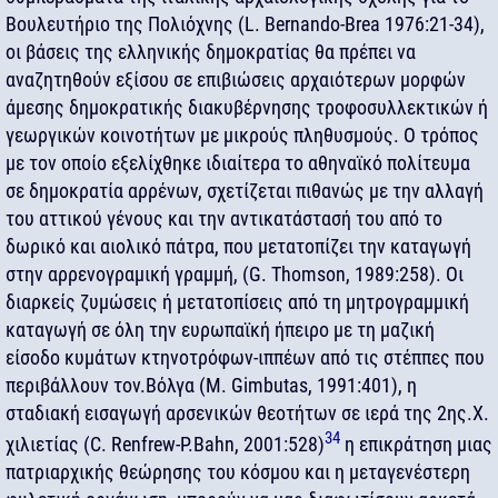
Βουλευτήριο της Πολιόχνης (L. Bernando-Brea 1976:21-34),
οι βάσεις της ελληνικής δημοκρατίας θα πρέπει να
αναζητηθούν εξίσου σε επιβιώσεις αρχαιότερων μορφών
άμεσης δημοκρατικής διακυβέρνησης τροφοσυλλεκτικών ή
γεωργικών κοινοτήτων με μικρούς πληθυσμούς. Ο τρόπος
με τον οποίο εξελίχθηκε ιδιαίτερα το αθηναϊκό πολίτευμα
σε δημοκρατία αρρένων, σχετίζεται πιθανώς με την αλλαγή
του αττικού γένους και την αντικατάστασή του από το
δωρικό και αιολικό πάτρα, που μετατοπίζει την καταγωγή
στην αρρενογραμική γραμμή, (G. Thomson, 1989:258). Οι
διαρκείς ζυμώσεις ή μετατοπίσεις από τη μητρογραμμική
καταγωγή σε όλη την ευρωπαϊκή ήπειρο με τη μαζική
είσοδο κυμάτων κτηνοτρόφων-ιππέων από τις στέππες που
περιβάλλουν τον.Βόλγα (Μ. Gimbutas, 1991:401), η
σταδιακή εισαγωγή αρσενικών θεοτήτων σε ιερά της 2ης.Χ.
34
χιλιετίας (C. Renfrew-P.Bahn, 2001:528)
η επικράτηση μιας
πατριαρχικής θεώρησης του κόσμου και η μεταγενέστερη