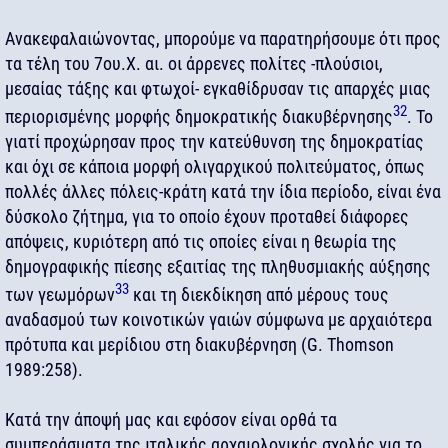
Ανακεφαλαιώνοντας, μπορούμε να παρατηρήσουμε ότι προς
τα τέλη του 7ου.Χ. αι. οι άρρενες πολίτες -πλούσιοι,
μεσαίας τάξης και φτωχοί- εγκαθίδρυσαν τις απαρχές μιας
32
περιορισμένης μορφής δημοκρατικής διακυβέρνησης
. Το
γιατί προχώρησαν προς την κατεύθυνση της δημοκρατίας
και όχι σε κάποια μορφή ολιγαρχικού πολιτεύματος, όπως
πολλές άλλες πόλεις-κράτη κατά την ίδια περίοδο, είναι ένα
δύσκολο ζήτημα, για το οποίο έχουν προταθεί διάφορες
απόψεις, κυριότερη από τις οποίες είναι η θεωρία της
δημογραφικής πίεσης εξαιτίας της πληθυσμιακής αύξησης
33
των γεωμόρων
και τη διεκδίκηση από μέρους τους
αναδασμού των κοινοτικών γαιών σύμφωνα με αρχαιότερα
πρότυπα και μερίδιου στη διακυβέρνηση (G. Thomson
1989:258).
Κατά την άποψή μας και εφόσον είναι ορθά τα
συμπεράσματα της ιταλικής αρχαιολογικής σχολής για το