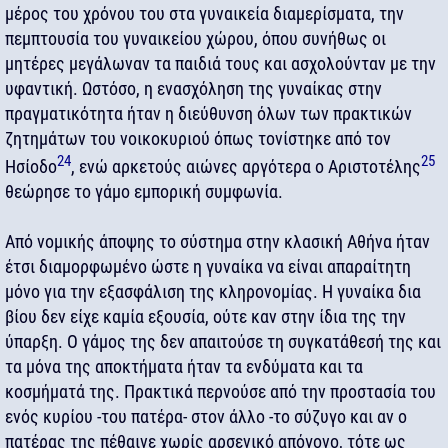
μέρος του χρόνου του στα γυναικεία διαμερίσματα, την
πεμπτουσία του γυναικείου χώρου, όπου συνήθως οι
μητέρες μεγάλωναν τα παιδιά τους και ασχολούνταν με την
υφαντική. Ωστόσο, η ενασχόληση της γυναίκας στην
πραγματικότητα ήταν η διεύθυνση όλων των πρακτικών
ζητημάτων του νοικοκυριού όπως τονίστηκε από τον
24
25
Ησίοδο
, ενώ αρκετούς αιώνες αργότερα ο Αριστοτέλης
θεώρησε το γάμο εμπορική συμφωνία.
Από νομικής άποψης το σύστημα στην κλασική Αθήνα ήταν
έτσι διαμορφωμένο ώστε η γυναίκα να είναι απαραίτητη
μόνο για την εξασφάλιση της κληρονομίας. Η γυναίκα δια
βίου δεν είχε καμία εξουσία, ούτε καν στην ίδια της την
ύπαρξη. Ο γάμος της δεν απαιτούσε τη συγκατάθεσή της και
τα μόνα της αποκτήματα ήταν τα ενδύματα και τα
κοσμήματά της. Πρακτικά περνούσε από την προστασία του
ενός κυρίου -του πατέρα- στον άλλο -το σύζυγο και αν ο
πατέρας της πέθαινε χωρίς αρσενικό απόγονο, τότε ως