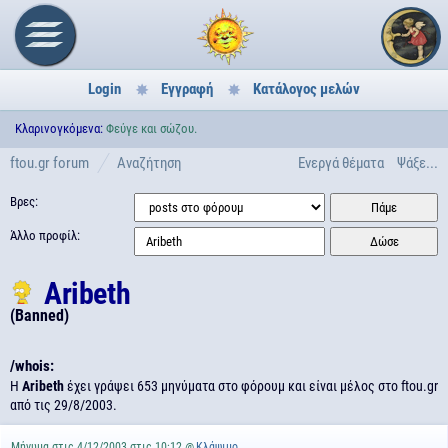
Login
Εγγραφή
Κατάλογος μελών
Κλαρινογκόμενα:
Φεύγε και σώζου.
ftou.gr forum
Αναζήτηση
Ενεργά θέματα
Ψάξε...
Βρες:
Άλλο προφίλ:
Aribeth
(Banned)
/whois:
H
Aribeth
έχει γράψει 653 μηνύματα στο φόρουμ και είναι μέλος στο ftou.gr
από τις
29/8/2003.
Μήνυμα στις 4/12/2003 στις 10:12 @
Κλάψιμο